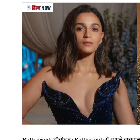
संजू सैमसन (Sanju Samson) बीसीसीआई से हर साल 1 क
की सी ग्रैड में शामिल है. जिस के मुताबिक, उन्हें व
मिलती है. हालांकि, वह भारत के लिए टेस्ट क्रिकेट नहीं 
रेगुलर प्लेयर टीम इंडिया में खेल रहे हैं.
संजू की प्रोपर्टी और कार कले
संजू सैमसन (Sanju Samson) की लग्जरी लाइफ स्टाइल क
विझिंजम में आलिशान प्रोपर्टी है. जिनकी कीमत करोड़ों 
कलेक्शन में संजू सैमसन के पास ज रोवर स्पोर्ट्स, ऑडी
है.
गौरतलब है कि संजू ने साल 2018 में अपनी लॉन्ग टर्न गर
से हैं और हिंदू धर्म से ताल्लुक रखती है.
Bollywood:
बॉलीवुड (
Bollywood)
में आपने सलमा