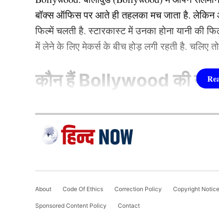
बॉक्स ऑफिस पर आते ही तहलका मच जाता है. लेकिन आज
एमएस धोनी के बाद CSK की कमान संजू सैमसन के हाथ?
फिल्में चलती है. स्टारकास्ट में उनका होना यानी की 
में लेने के लिए मेकर्स के बीच होड़ लगी रहती है. चलिए 
TAGGED:
sanju samson
Sanju Samson Income
कौन हैं
Bollywood की यह ह
1.दीपिका पादुकोण ( Dee
PREETI BAISLA
Preeti Baisla is a content writer and editor at hind
लिस्ट में पहला नाम अभिनेत्री दीपिका पादुकोण का नाम
stories since 2022. With a sharp eye for trending topi
जाता है. दीपिका ने इंडस्ट्री को कई हिट फिल्में दी ह
Preeti baisla
(2007) से की थी. इसके बाद उन्होंने कभी पीछे मुड़ कर 
About
Code Of Ethics
Correction Policy
Copyright Notic
एक्सप्रेस’, ‘पद्मावत’, ‘बाजीराव मस्तानी’, और ‘पिकू’ 
Sponsored Content Policy
Contact
फिल्मों में ‘कॉकटेल’, ‘छपाक’, ‘पठान’, ‘जवान’ और 