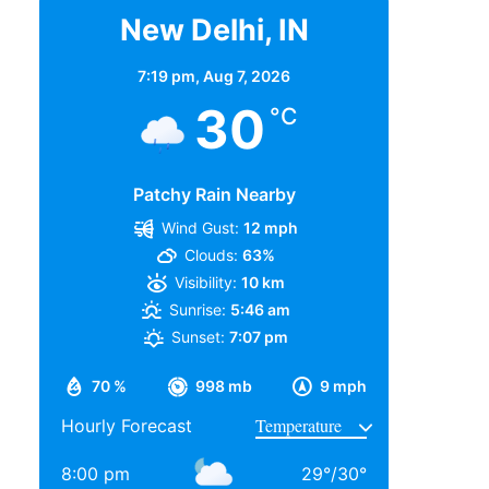
New Delhi, IN
7:19 pm,
Aug 7, 2026
30
°C
Patchy Rain Nearby
Wind Gust:
12 mph
Clouds:
63%
Visibility:
10 km
Sunrise:
5:46 am
Sunset:
7:07 pm
70 %
998 mb
9 mph
Hourly Forecast
8:00 pm
29
°
/
30
°