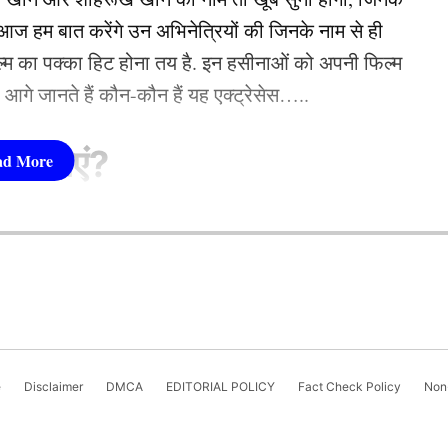
 हम बात करेंगे उन अभिनेत्रियों की जिनके नाम से ही
 हेड कोच ने खुद कंफर्म किया
फिल्म का पक्का हिट होना तय है. इन हसीनाओं को अपनी फिल्म
तो आगे जानते हैं कौन-कौन हैं यह एक्ट्रेसेस…..
sanju samson networth
सीनाएं?
pika Padukone)
now, where she has been crafting compelling digital
 शामिल हैं. एक्ट्रेस को बॉक्स ऑफिस की सुपरस्टार कही
cs and a flair for impactful storytelling,...
More by
ै. एक्ट्रेस ने अपने करियर की शुरूआत ‘ओम शांति ओम’
नहीं देखा. दीपिका अब तक ‘ये जवानी है दीवानी’, ‘चेन्नई
e
Disclaimer
DMCA
EDITORIAL POLICY
Fact Check Policy
Non-
जैसी कई ब्लॉकबस्टर फिल्में दे चुकी हैं. उनकी लोकप्रिय
‘कल्कि 2898 AD’ भी शामिल है.