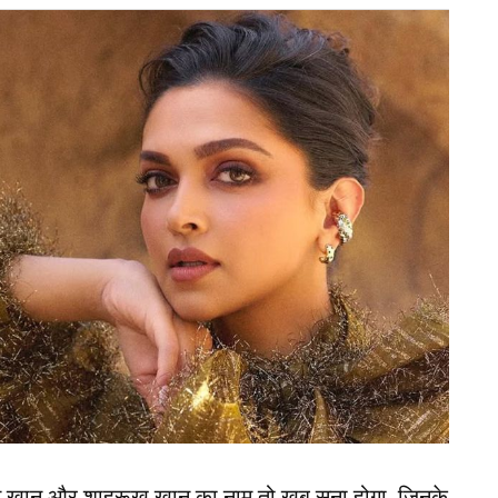
रोड़ रुपए कमाते हैं. वह भारतीय क्रिकेट कंट्रोल बोर्ड
नडे के लिए 6 लाख और टी20i के लिए 3 लाख रूपये सैलरी
खेलते हैं. वहीं, संजू सैमसन टी20 इंटरनेशनल में बतौर
क्शन
ी बात करें तो उनके पास मुंबई, बेंगलुरु, हैदराबाद और
में हैं, और समय के साथ कीमत बढ़ भी रही है. वहीं, कार
 ए9, बीएमडब्ल्यू 5 सीरीज और मर्सिडीज बेंज सी क्लास मौजूद
्लफ्रेंड चारुलता रमेश से शादी की थी. जो कि तिरुवनंतपुरम
न खान और शाहरूख खान का नाम तो खूब सुना होगा, जिनके