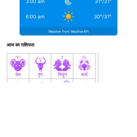
3:00 am
31
°
/
31
°
6:00 am
30
°
/
31
°
Weather from WeatherAPI
आज का राशिफल