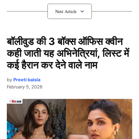
खिलाड़ियों को तिलक और सुंदर की जगह स्क्वाड में शामिल किया
गया है।
IND vs NZ: न्यूजीलैंड के खिलाफ टी20
बॉलीवुड की 3 बॉक्स ऑफिस क्वीन
सीरीज से बाहर हुए तिलक वर्मा और वॉशिंगटन
कही जाती यह अभिनेत्रियां, लिस्ट में
सुंदर
कई हैरान कर देने वाले नाम
by
Preeti baisla
February 5, 2026
Next Article
Ind Vs Nz