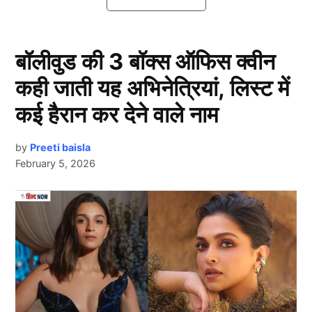
बल्लेबाजों ने जीती। मगर इस बार भारतीय कप्तान और सलामी
बल्लेबाज रोहित शर्मा ने अपने एक बयान ने इंडियन फैंस की चिंताएं
बढ़ा दी हैं।
बॉलीवुड की 3 बॉक्स ऑफिस क्वीन
कही जाती यह अभिनेत्रियां, लिस्ट में
पाकिस्तानी गेंदबाजों से डरे रोहित शर्मा
कई हैरान कर देने वाले नाम
by
Preeti baisla
February 5, 2026
Next Article