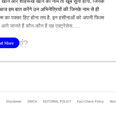
न खान और शाहरूख खान का नाम तो खूब सुना होगा, जिनके
 हम बात करेंगे उन अभिनेत्रियों की जिनके नाम से ही
फिल्म का पक्का हिट होना तय है. इन हसीनाओं को अपनी फिल्म
तो आगे जानते हैं कौन-कौन हैं यह एक्ट्रेसेस…..
cket Board
Suryakumar Yadav
T20 World Cup 2026
सीनाएं?
pika Padukone)
now, where she has been crafting compelling digital
 शामिल हैं. एक्ट्रेस को बॉक्स ऑफिस की सुपरस्टार कही
cs and a flair for impactful storytelling,...
More by
ै. एक्ट्रेस ने अपने करियर की शुरूआत ‘ओम शांति ओम’
नहीं देखा. दीपिका अब तक ‘ये जवानी है दीवानी’, ‘चेन्नई
e
Disclaimer
DMCA
EDITORIAL POLICY
Fact Check Policy
Non-
जैसी कई ब्लॉकबस्टर फिल्में दे चुकी हैं. उनकी लोकप्रिय
‘कल्कि 2898 AD’ भी शामिल है.