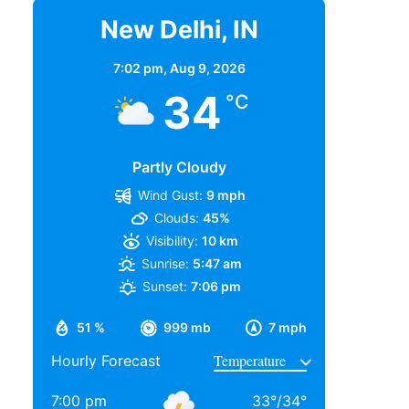
New Delhi, IN
7:02 pm,
Aug 9, 2026
34
°C
Partly Cloudy
Wind Gust:
9 mph
Clouds:
45%
Visibility:
10 km
Sunrise:
5:47 am
Sunset:
7:06 pm
51 %
999 mb
7 mph
Hourly Forecast
7:00 pm
33
°
/
34
°