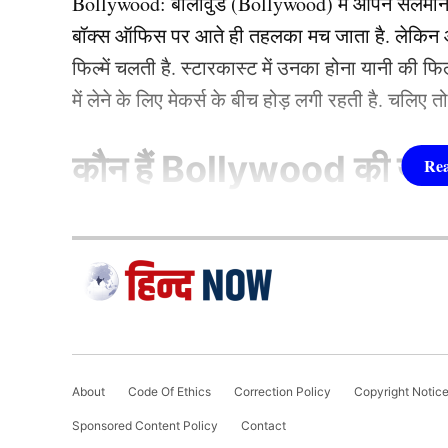
Bollywood:
बॉलीवुड (
Bollywood)
में आपने सलमा
बॉक्स ऑफिस पर आते ही तहलका मच जाता है. लेकिन आज
फिल्में चलती है. स्टारकास्ट में उनका होना यानी की 
में लेने के लिए मेकर्स के बीच होड़ लगी रहती है. चलिए 
TAGGED:
Ind Vs Pak
KAPIL DEV
Pakistan Cri
कौन हैं
Bollywood की यह ह
1.दीपिका पादुकोण ( Dee
PREETI BAISLA
Preeti Baisla is a content writer and editor at hind
लिस्ट में पहला नाम अभिनेत्री दीपिका पादुकोण का नाम
stories since 2022. With a sharp eye for trending topi
जाता है. दीपिका ने इंडस्ट्री को कई हिट फिल्में दी ह
Preeti baisla
(2007) से की थी. इसके बाद उन्होंने कभी पीछे मुड़ कर 
About
Code Of Ethics
Correction Policy
Copyright Notic
एक्सप्रेस’, ‘पद्मावत’, ‘बाजीराव मस्तानी’, और ‘पिकू’ 
Sponsored Content Policy
Contact
फिल्मों में ‘कॉकटेल’, ‘छपाक’, ‘पठान’, ‘जवान’ और 