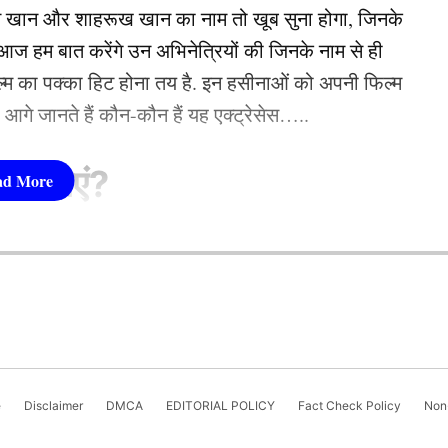
न खान और शाहरूख खान का नाम तो खूब सुना होगा, जिनके
 हम बात करेंगे उन अभिनेत्रियों की जिनके नाम से ही
फिल्म का पक्का हिट होना तय है. इन हसीनाओं को अपनी फिल्म
तो आगे जानते हैं कौन-कौन हैं यह एक्ट्रेसेस…..
सीनाएं?
pika Padukone)
 शामिल हैं. एक्ट्रेस को बॉक्स ऑफिस की सुपरस्टार कही
ै. एक्ट्रेस ने अपने करियर की शुरूआत ‘ओम शांति ओम’
नहीं देखा. दीपिका अब तक ‘ये जवानी है दीवानी’, ‘चेन्नई
e
Disclaimer
DMCA
EDITORIAL POLICY
Fact Check Policy
Non-
जैसी कई ब्लॉकबस्टर फिल्में दे चुकी हैं. उनकी लोकप्रिय