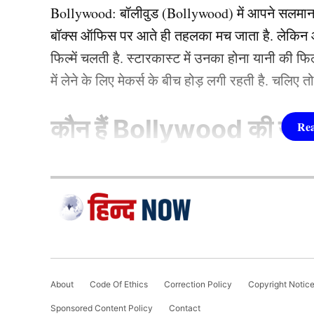
Bollywood:
बॉलीवुड (
Bollywood)
में आपने सलमा
बॉक्स ऑफिस पर आते ही तहलका मच जाता है. लेकिन आज
फिल्में चलती है. स्टारकास्ट में उनका होना यानी की 
में लेने के लिए मेकर्स के बीच होड़ लगी रहती है. चलिए 
कौन हैं
Bollywood की यह ह
1.दीपिका पादुकोण ( Dee
लिस्ट में पहला नाम अभिनेत्री दीपिका पादुकोण का नाम
जाता है. दीपिका ने इंडस्ट्री को कई हिट फिल्में दी ह
(2007) से की थी. इसके बाद उन्होंने कभी पीछे मुड़ कर 
About
Code Of Ethics
Correction Policy
Copyright Notic
एक्सप्रेस’, ‘पद्मावत’, ‘बाजीराव मस्तानी’, और ‘पिकू’ 
Sponsored Content Policy
Contact