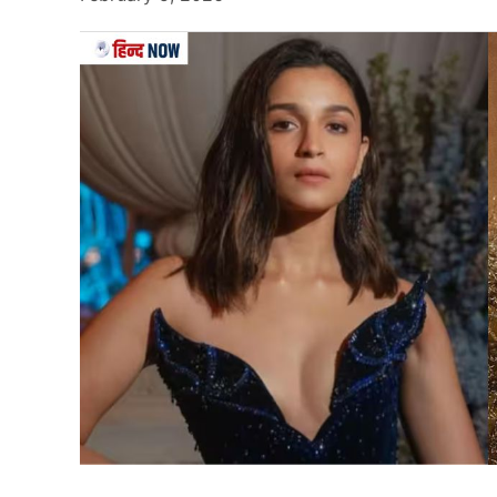
Karun Nair
गौरतलब है कि चैंपियंस ट्रॉफी के लिए भारतीय स्क्वाड
बल्लेबाज यशस्वी जायसवाल को मुख्य स्क्वाड से बाहर
स्टैंड बाय खिलाड़ी के रूप में रखा गया है। मगर अब ख
चलते उन्हें बेंगलुरु स्थित बीसीसीआई के सेंटर ऑफ ए
नायर (Karun Nair) को चैंपियंस ट्रॉफी के लिए बैक
यह भी पढ़ें:
मुंबई इंडियंस ने ढूंढ निकाला चोटिल जसप्री
के बीच है बदनाम
शानदार फॉर्म में चल रहे हैं नायर