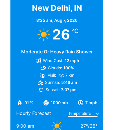
New Delhi, IN
8:25 am,
Aug 7, 2026
26
°C
Moderate Or Heavy Rain Shower
Wind Gust:
12 mph
Clouds:
100%
Visibility:
7 km
Sunrise:
5:46 am
Sunset:
7:07 pm
91 %
1000 mb
7 mph
Hourly Forecast
9:00 am
27
°
/
28
°