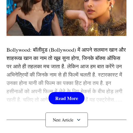
KKR vs CSK: 2008 के बाद से आईपीएल के इतिहास में दोनों
पक्षों के बीच 27 मैचों में से सीएसके को केकेआर के खिलाफ 17
बार जीत प्राप्त हुई हैं। कोलकाता नाइटराइडर्स चेन्नई स्थित
फ्रेंचाइजी के खिलाफ 9 बार जीत हासिल की है, जबकि 1 मैच का
कोई परिणाम नहीं निकला है। पिछली 6 मैचों में, यह सीएसके के
Bollywood:
बॉलीवुड (
Bollywood)
में आपने सलमान खान और
पक्ष में 4 मैच आए हैं तो वहीं 2 मैच केकेआर की झोली में गिरे हैं।
शाहरूख खान का नाम तो खूब सुना होगा, जिनके बॉक्स ऑफिस
पर आते ही तहलका मच जाता है. लेकिन आज हम बात करेंगे उन
आपको बताते चलें कि ईडन गार्डन्स में पिछली 9 मैचों में चेन्नई सुपर
अभिनेत्रियों की जिनके नाम से ही फिल्में चलती है. स्टारकास्ट में
किंग्स ने कोलकाता नाइट राइडर्स के खिलाफ 5 मैचों में जीत
उनका होना यानी की फिल्म का पक्का हिट होना तय है. इन
हासिल की है, जिसमें केकेआर ने हिस्से चार बार के चैंपियन
हसीनाओं को अपनी फिल्म में लेने के लिए मेकर्स के बीच होड़ लगी
सीएसके के खिलाफ 4 बार जीत दर्ज की है। यह मैच इसी कारण से
रहती है. चलिए तो आगे जानते हैं कौन-कौन हैं यह एक्ट्रेसेस…..
भी टक्कर का होने वाला है क्योंकि रिंकू सिंह को नीतीश राणा की
जोड़ी ने इस सीजन में बहुत प्रभावित किया है।
कौन हैं
Bollywood की यह हसीनाएं?
दोनों टीमों की संभावित प्लेइंग 11