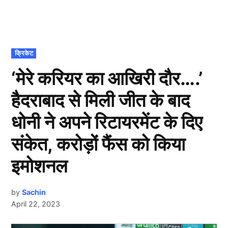
POSTED
क्रिकेट
IN
‘मेरे करियर का आखिरी दौर….’
हैदराबाद से मिली जीत के बाद
धोनी ने अपने रिटायरमेंट के दिए
संकेत, करोड़ों फैंस को किया
इमोशनल
by
Sachin
April 22, 2023