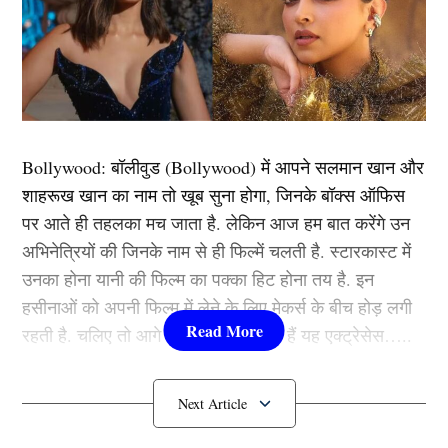
‘मेरे करियर का आखिरी दौर….’ हैदराबाद से मिली जीत के बाद Ms Dhoni ने अपने
रिटायरमेंट के दिए संकेत, करोड़ों फैंस को किया इमोशनल
Bollywood:
बॉलीवुड (
Bollywood)
में आपने सलमान खान और
शाहरूख खान का नाम तो खूब सुना होगा, जिनके बॉक्स ऑफिस
हैदराबाद को अपने ही गढ़ में हराने के बाद कप्तान एमएस धोनी
पर आते ही तहलका मच जाता है. लेकिन आज हम बात करेंगे उन
(MS Dhoni) ने कहा कि,
अभिनेत्रियों की जिनके नाम से ही फिल्में चलती है. स्टारकास्ट में
उनका होना यानी की फिल्म का पक्का हिट होना तय है. इन
मुझे बल्लेबाजी के अधिक मौके नहीं मिल रहे हैं। मुझे कोई शिकायत
हसीनाओं को अपनी फिल्म में लेने के लिए मेकर्स के बीच होड़ लगी
नहीं है। आपको उसका गेंदबाजी एक्शन (पथिराना) चुनने के लिए
रहती है. चलिए तो आगे जानते हैं कौन-कौन हैं यह एक्ट्रेसेस…..
टाइम चाहिए। उसके पास वैरिएशन है, उसकी रफ्तार अच्छी है।
हमने लसीथ मलिंगा के साथ देखा है। ऐसा व्यक्ति जिसका एक्शन
कौन हैं
Bollywood की यह हसीनाएं?
बहुत ही अजीब है और जो लाइन और लेंथ के साथ बहुत अच्छा है।
उसको रन बनाना मुश्किल है। ये
मेरे करियर का आखिरी पड़ाव है,