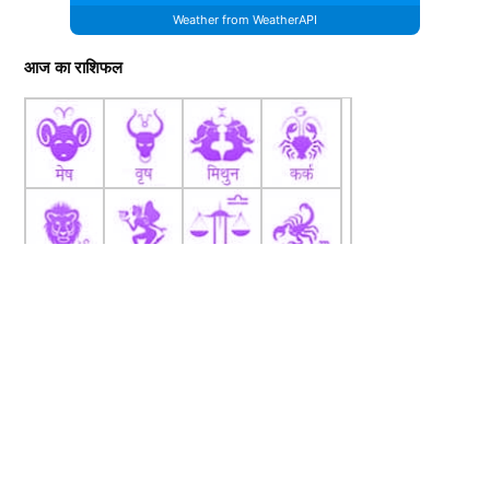
Weather from WeatherAPI
आज का राशिफल
fb
Tw
tw