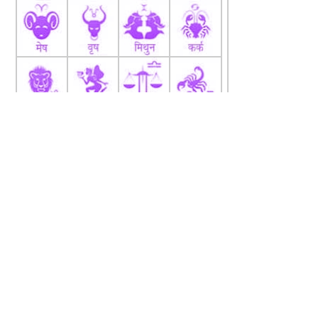
fb
Tw
tw
About