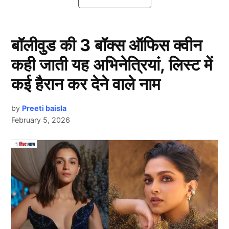
पाकिस्तान टीम नहीं खेलेगी यह टूर्नामेंट
बॉलीवुड की 3 बॉक्स ऑफिस क्वीन
कही जाती यह अभिनेत्रियां, लिस्ट में
कई हैरान कर देने वाले नाम
by
Preeti baisla
February 5, 2026
Pakistan Team
Next Article
एशिया कप 2025 से पहले पाकिस्तान क्रिकेट बोर्ड ने एक बड़ा
और चौंकाने वाला फैसला लिया है। यह फैसला भारत-पाक संबंधों
के क्रिकेट मैदान में असर को दर्शाता है। पीसीबी ने अब वर्ल्ड
चैंपियनशिप ऑफ लीजेंड्स नाम के टूर्नामेंट में अपनी टीम
(Pakistan Team) को भविष्य में हिस्सा लेने से पूरी तरह रोक दिया