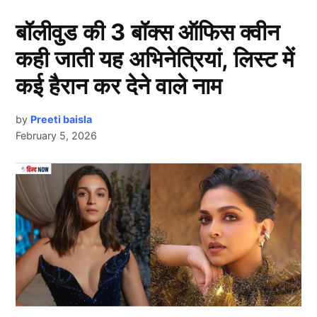
Asia Cup 2025 से बाहर हुए जसप्रीत
बॉलीवुड की 3 बॉक्स ऑफिस क्वीन
बुमराह
कही जाती यह अभिनेत्रियां, लिस्ट में
कई हैरान कर देने वाले नाम
by
Preeti baisla
February 5, 2026
Next Article
Asia Cup 2025
दरअसल टी20 वर्ल्ड कप 2026 को ध्यान में रखते हुए एशिया कप
2025 (Asia Cup 2025) का आयोजन टी20 फॉर्मेट में किया जा
रहा है। इस मेगा इवेंट से पहले
टीम इंडिया
के स्टार तेज गेंदबाज