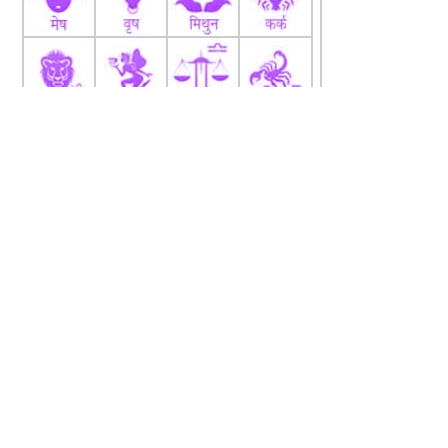
fb
Tw
tw
About
Code Of Ethics