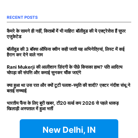
साथ अनिल थडानी, करण जौहर और अभिषेक कपूर भी पढ़ाई कर
दोनों, की शादी रद्द होने की कई वजह सामने आई. कई रिपोर्ट्स में
चुके हैं.
RECENT POSTS
दावा किया गया कि पलाश ने स्मृति (Smriti Mandhana) को
धोखा दिया है. लेकिन क्रिकेटर ने कभी अधिकारिक तौर पर नहीं
Daughters of Bollywood Actresses: मां से भी ज्यादा
कैमरे के सामने ही नहीं, किताबों में भी माहिर! बॉलीवुड की ये एक्ट्रेसेस हैं सुपर
एजुकेटेड
बताया कि उनके मंगेतर ने धोखा दिया है. अब टीवी एक्टर नंदीश
खूबसूरत? इन 3 बॉलीवुड एक्ट्रेसेस की बेटियों ने लूटी महफिल
संधू ने बताया है कि उस रात क्या हुआ?
बॉलीवुड की 3 बॉक्स ऑफिस क्वीन कही जाती यह अभिनेत्रियां, लिस्ट में कई
बॉलीवुड की 3 सबसे बड़ी हीरोइन्स जिनकी नानी-परनानी कोठे पर
हैरान कर देने वाले नाम
नाचती थीं, नाम जानकर होगी हैरानी
Smriti Mandhana और पलाश की क्यों
Rani Mukerji की आलीशान ज़िंदगी के पीछे किसका हाथ? पति आदित्य
चोपड़ा की संपत्ति और कमाई सुनकर चौंक जाएंगे
टूटी शादी?
TAGGED:
#bollywood
Aditya chopra
Rani Mukerji
क्या हुआ था उस रात और क्यों टूटी पलाश-स्मृति की शादी? एक्टर नंदीश संधू ने
Rani Mukerji Husband
बताई सच्चाई
दरअसल, टीवी एक्टर नंदीश संधू स्मृति और पलाश की शादी में
पहुंचे थे. उस वक्त वह वेन्यू पर ही था. अब नंदीश संधू ने बताया
भारतीय फैंस के लिए बुरी खबर, टी20 वर्ल्ड कप 2026 से पहले धाकड़
खिलाड़ी अस्पताल में हुआ भर्ती
कि उस रात दोनों परिवारों के बीच क्या हुआ था. मिस मालिनी को
दिए गए इंटरव्यू में नंदीश ने पलाश पर लगे धोखे के आरोपों पर
उन्होंने कहा कि कुछ भी कहने से पहले पलाश को उनका पक्ष रखने
New Delhi, IN
का मौका देना चाहिए.