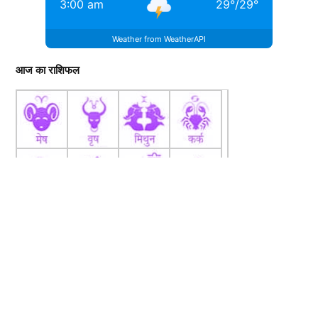
3:00 am
29
°
/
29
°
Weather from WeatherAPI
आज का राशिफल