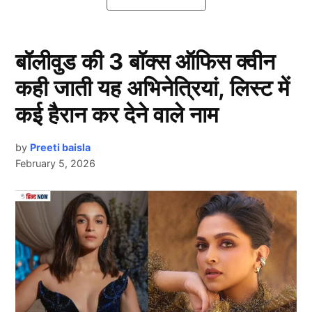
बारे में जो एक समय चर्चा में थे, मगर अब क्रिकेट जगत से लगभग
ओझल हो चुके हैं।
बॉलीवुड की 3 बॉक्स ऑफिस क्वीन
भारत के सबसे बड़े One-Season
कही जाती यह अभिनेत्रियां, लिस्ट में
Wonders
कई हैरान कर देने वाले नाम
by
Preeti baisla
February 5, 2026
Next Article
One-Season Wonders
1. मनोज तिवारी