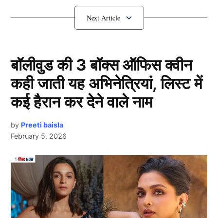
बयान सुर्खियों में है, जिसमें उन्होंने कहा कि अगर ये दोनों खिलाड़ी
वर्ल्ड कप नहीं खेलते हैं तो वह बेहद खुश होंगे। आइए जानते है
आखिर क्या है पूरा मामला….
बॉलीवुड की 3 बॉक्स ऑफिस क्वीन
Rahmanullah Gumbaz ने विराट-
कही जाती यह अभिनेत्रियां, लिस्ट में
रोहित को लेकर दिया बयान
कई हैरान कर देने वाले नाम
by
Preeti baisla
February 5, 2026
Next Article
Rahmanullah Gumbaz