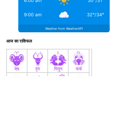
6:00 am
30
°
/
31
°
9:00 am
32
°
/
34
°
Weather from WeatherAPI
आज का राशिफल