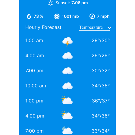
फिल्ममेकर रवि चोपड़ा के चचेरे भाई हैं. उन्होंने अपनी शुरुआती
Sunset:
7:06 pm
पढ़ाई बॉम्बे स्कॉटिश स्कूल से की, इसके बाद सिडेनहैम कॉलेज
73 %
1001 mb
7 mph
ऑफ कॉमर्स एंड इकोनॉमिक्स से ग्रेजुएशन पूरा किया, जहां उनके
Hourly Forecast
साथ अनिल थडानी, करण जौहर और अभिषेक कपूर भी पढ़ाई कर
चुके हैं.
1:00 am
29
°
/
30
°
Daughters of Bollywood Actresses: मां से भी ज्यादा
4:00 am
29
°
/
29
°
खूबसूरत? इन 3 बॉलीवुड एक्ट्रेसेस की बेटियों ने लूटी महफिल
7:00 am
30
°
/
32
°
बॉलीवुड की 3 सबसे बड़ी हीरोइन्स जिनकी नानी-परनानी कोठे पर
नाचती थीं, नाम जानकर होगी हैरानी
10:00 am
34
°
/
36
°
TAGGED:
#bollywood
Aditya chopra
Rani Mukerji
1:00 pm
36
°
/
37
°
Rani Mukerji Husband
4:00 pm
34
°
/
36
°
7:00 pm
33
°
/
34
°