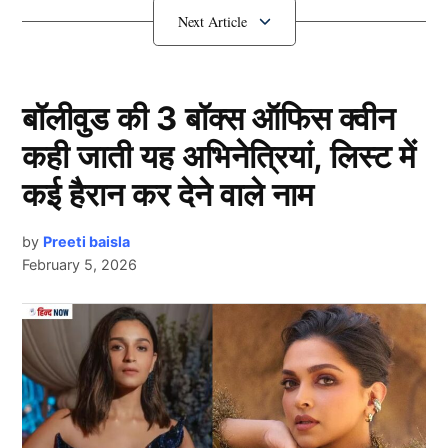
पन्त के लिए कही ये बड़ी बात
बॉलीवुड की 3 बॉक्स ऑफिस क्वीन
कही जाती यह अभिनेत्रियां, लिस्ट में
कई हैरान कर देने वाले नाम
by
Preeti baisla
February 5, 2026
रवि शास्त्री (Ravi Shastri) ने कहा,
“दिल्ली कैपिटल्स को पता
है कि ऋषभ पंत (Rishabh pant) से कैसे सर्वश्रेष्ठ प्रदर्शन
Next Article
करवाना है. उन पर कुछ जिम्मेदारी है और उसे अपना स्वाभाविक
खेल खेलने देना चाहिए.