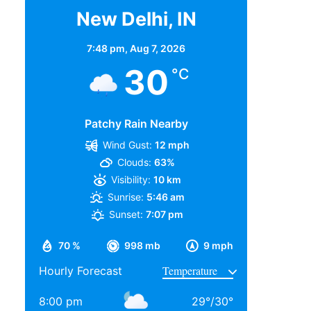
New Delhi, IN
7:48 pm,
Aug 7, 2026
30
°C
Patchy Rain Nearby
Wind Gust:
12 mph
Clouds:
63%
Visibility:
10 km
Sunrise:
5:46 am
Sunset:
7:07 pm
70 %
998 mb
9 mph
Hourly Forecast
8:00 pm
29
°
/
30
°