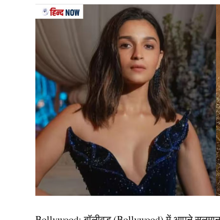
Rcb
दरअसल, रॉयल चैलेंजर्स बेंगलुरु (RCB) को खरीदने की 
अमेरिकी बिजनेसमैन संजय गोविल ने इस टीम को खरीदने 
ग्लेमॉर्गन क्रिकेट क्लब के साथ मिलकर आरसीबी को खर
पहले से ही दो बड़ी क्रिकेट लीगों में टीमों के मालिक हैं, 
मेजर लीग क्रिकेट में वॉशिंगटन फ्रीडम को ग्लेमॉर्ग
यह भी पढ़ें:
सुंदर बच्चों से जलती थी पूनम, पानी में डूब
बिग बैश लीग में भी खरीद सकते
अब उनकी नजरें आईपीएल इतिहास की सबसे लोकप्रिय ट
टिकी हुई हैं। साथ ही खबरें हैं कि संजय गोविल ग्लेमॉ
Bollywood:
बॉलीवुड (
Bollywood)
में आपने सलमा