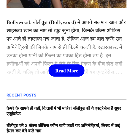
3. चक दे इंडिया
Bollywood:
बॉलीवुड (
Bollywood)
में आपने सलमान खान और
चक दे इंडिया शिमित अमीन द्वारा निर्देशित एक लोकप्रिय फिल्म है.
शाहरूख खान का नाम तो खूब सुना होगा, जिनके बॉक्स ऑफिस
जिसका निर्माण आदित्य चोपड़ा ने यशराज फिल्म्स के बैनर तले
पर आते ही तहलका मच जाता है. लेकिन आज हम बात करेंगे उन
किया था. खास बात ये थी कि शाहरूख खान से पहले फिल्म
अभिनेत्रियों की जिनके नाम से ही फिल्में चलती है. स्टारकास्ट में
सलमान खान (Salman Khan rejected films) को ऑफर की
उनका होना यानी की फिल्म का पक्का हिट होना तय है. इन
गई थी. लेकिन उन्होंने रिजेक्ट कर दिया. फिल्म की कहानी की बाच
हसीनाओं को अपनी फिल्म में लेने के लिए मेकर्स के बीच होड़ लगी
करें तो शाहरुख खान ने कोच कबीर खान की मुख्य भूमिका निभाई
रहती है. चलिए तो आगे जानते हैं कौन-कौन हैं यह एक्ट्रेसेस…..
थी, और यह फिल्म भारतीय महिला हॉकी टीम के संघर्ष और जीत
की कहानी दिखाती है.
कौन हैं
Bollywood की यह हसीनाएं?
RECENT POSTS
4. गजिनी
1.दीपिका पादुकोण ( Deepika
कैमरे के सामने ही नहीं, किताबों में भी माहिर! बॉलीवुड की ये एक्ट्रेसेस हैं सुपर
एजुकेटेड
Padukone)
गजनी (2008) में रिलीज हुई थी. फिल्म में मुख्य भूमिका में आमिर
खान थे. जिसे एआर मुरुगादॉस ने निर्देशित किया था. गजनी 2005
बॉलीवुड की 3 बॉक्स ऑफिस क्वीन कही जाती यह अभिनेत्रियां, लिस्ट में कई
हैरान कर देने वाले नाम