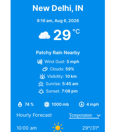
New Delhi, IN
9:16 am,
Aug 6, 2026
29
°C
Patchy Rain Nearby
Wind Gust:
5 mph
Clouds:
59%
Visibility:
10 km
Sunrise:
5:45 am
Sunset:
7:08 pm
74 %
1000 mb
4 mph
Hourly Forecast
10:00 am
29
°
/
31
°