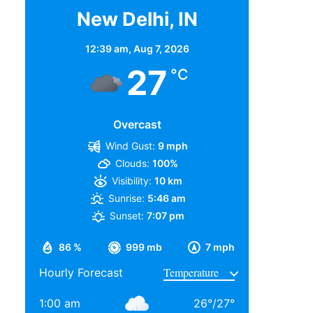
New Delhi, IN
12:39 am,
Aug 7, 2026
27
°C
Overcast
Wind Gust:
9 mph
Clouds:
100%
Visibility:
10 km
Sunrise:
5:46 am
Sunset:
7:07 pm
86 %
999 mb
7 mph
Hourly Forecast
1:00 am
26
°
/
27
°