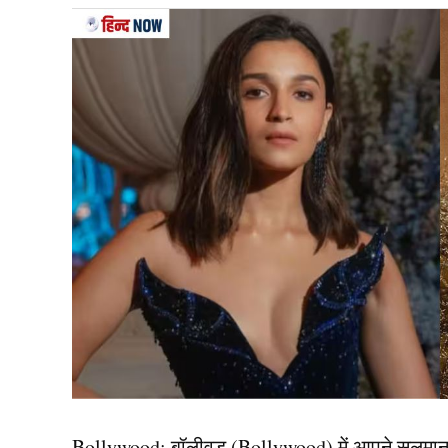
दरअसल, रणजी ट्रॉफी 2025-26 के रोमांचक मुकाबले मे
खान (Sarfaraz Khan) ने हैदराबाद के खिलाफ शानद
लिया। राजीव गांधी इंटरनेशनल स्टेडियम में खेले जा रहे
विस्फोटक पारी खेली, जिसमें उन्होंने 11 चौके और 5 
यह भी पढ़ें:
T20 वर्ल्ड कप 2026 में अक्षर पटेल की जग
किस्मत
घरेलू क्रिकेट में लगातार शानद
28 वर्षीय सरफराज खान (Sarfaraz Khan) का प्रदर्शन
से पहले उन्होंने लिस्ट-A टूर्नामेंट विजय हजारे ट्रॉफी
सरफराज ने 157 रनों की विस्फोटक पारी खेलकर सभी 
Bollywood:
बॉलीवुड (
Bollywood)
में आपने सलमा