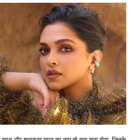
ं मुंबई की तरफ से खेलते हुए स्टार बल्लेबाज सरफराज
ार तूफानी शतकीय पारी खेलकर दर्शकों का दिल जीत
 ग्रुप-स्टेज मैच में सरफराज ने 164 गेंदों पर 142 रन की
छक्के लगाए।
ह कौन? इन 3 खिलाड़ियों में से एक की खुल सकती है
ार फॉर्म में सरफराज
 घरेलू क्रिकेट में लगातार शानदार रहा है। रणजी ट्रॉफी
 में भी अपने बल्ले से खूब रन बरसाए थे। गोवा के खिलाफ
का ध्यान अपनी ओर खींचा था, जबकि उत्तराखंड के
न खान और शाहरूख खान का नाम तो खूब सुना होगा, जिनके