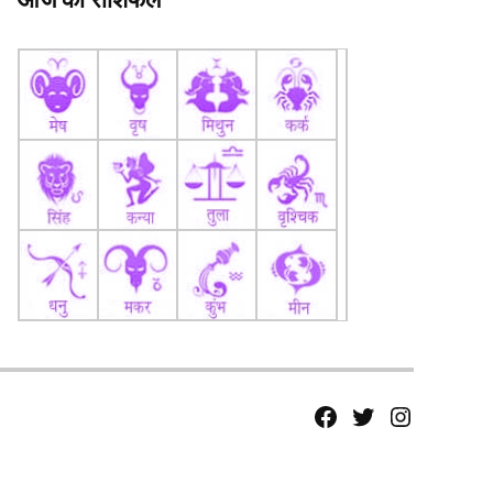
fb
Tw
tw