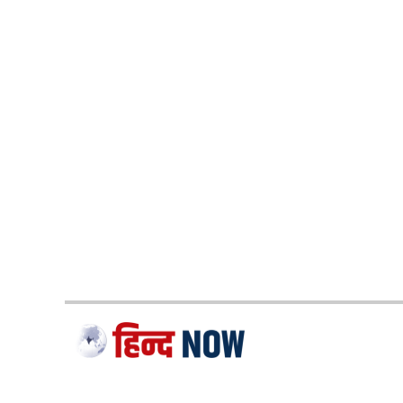
Shreyas Iyer
श्रेयस अय्यर ने (Shreyas Iyer) इसी साल शुरुआत में इ
मुकाबले खेले थे। मगर खराब प्रदर्शन के चलते उन्हें आ
अलावा उन्हें फिटनेस संबंधी समस्याएं भी थी। ऐसे में अ
बांग्लादेश के खिलाफ टेस्ट सीरीज के लिए टीम इंडिया 
की अपनी पहली पारी में बुरी तरह फ्लॉप हुए हैं।