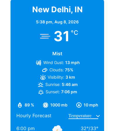
New Delhi, IN
5:38 pm,
Aug 8, 2026
31
°C
Mist
Wind Gust:
13 mph
Clouds:
75%
Visibility:
3 km
Sunrise:
5:46 am
Sunset:
7:06 pm
89 %
1000 mb
10 mph
Hourly Forecast
6:00 pm
32
°
/
33
°