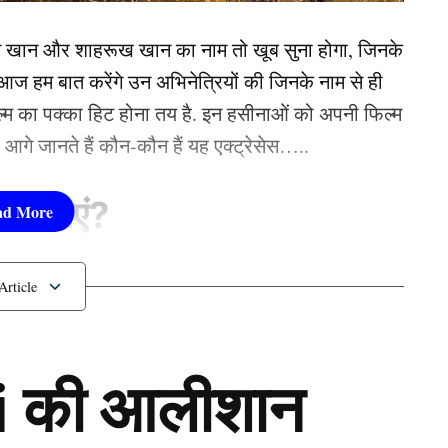
ही है और लगातार तीसरी बार ऐसा है जब कप्तान प्रभात
न खान और शाहरूख खान का नाम तो खूब सुना होगा, जिनके
शिकार बना रहे हैं. दोनों का सामना 7 पारियों में हो चुका है.
 हम बात करेंगे उन अभिनेत्रियों की जिनके नाम से ही
फिल्म का पक्का हिट होना तय है. इन हसीनाओं को अपनी फिल्म
तो आगे जानते हैं कौन-कौन हैं यह एक्ट्रेसेस…..
 जयसूर्या ने बनाया अपना शिकार
सीनाएं?
pika Padukone)
 शामिल हैं. एक्ट्रेस को बॉक्स ऑफिस की सुपरस्टार कही
 की आलीशान
ै. एक्ट्रेस ने अपने करियर की शुरूआत ‘ओम शांति ओम’
नहीं देखा. दीपिका अब तक ‘ये जवानी है दीवानी’, ‘चेन्नई