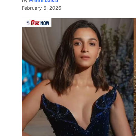
by
Preeti baisla
February 5, 2026
दरअसल बाबर आजम (Babar Azam) जिस लंकाई स्पिनर 
प्रभात जयसूर्या हैं. जिन्होंने दूसरे टेस्ट मैच की पहली 
पवेलियन भेजा. बाबर पहले टेस्ट में कुछ खास कमाल नहीं 
चौके और 1 छक्के की मदद से 39 रन बनाकर इस मुकाबले म