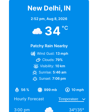
New Delhi, IN
2:52 pm,
Aug 8, 2026
34
°C
Patchy Rain Nearby
Wind Gust:
13 mph
Clouds:
79%
Visibility:
10 km
Sunrise:
5:46 am
Sunset:
7:06 pm
56 %
999 mb
10 mph
Hourly Forecast
3:00 pm
34
°
/
35
°