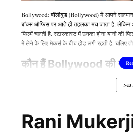
इस सीरीज में पाकिस्तान टीम अपनी तीसरी पारी खेल र
Bollywood:
बॉलीवुड (
Bollywood)
में आपने सलमा
जयसूर्या के चंगुल में फंसे हैं. वो बार-बार आजम को अपना 
बॉक्स ऑफिस पर आते ही तहलका मच जाता है. लेकिन आज
इन 7 पारियों में प्रभात हावी रहे हैं.
फिल्में चलती है. स्टारकास्ट में उनका होना यानी की 
में लेने के लिए मेकर्स के बीच होड़ लगी रहती है. चलिए 
7 पारियों में से 6 बार बाबर को प्रभात
कौन हैं
Bollywood की यह ह
1.दीपिका पादुकोण ( Dee
लिस्ट में पहला नाम अभिनेत्री दीपिका पादुकोण का नाम
Rani Mukerji
जाता है. दीपिका ने इंडस्ट्री को कई हिट फिल्में दी ह
(2007) से की थी. इसके बाद उन्होंने कभी पीछे मुड़ कर 