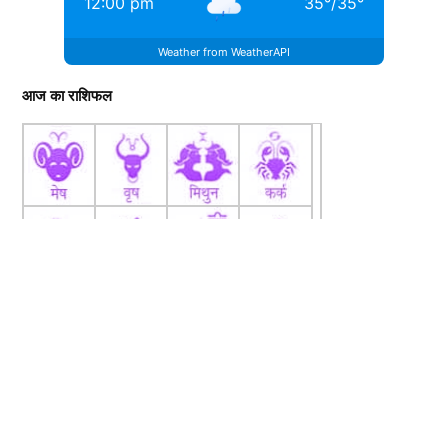
12:00 pm
35
°
/
35
°
Weather from WeatherAPI
आज का राशिफल