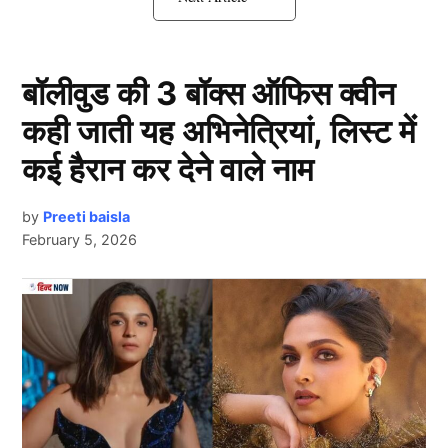
Team India से बाहर होंगे सूर्या
बॉलीवुड की 3 बॉक्स ऑफिस क्वीन
कही जाती यह अभिनेत्रियां, लिस्ट में
कई हैरान कर देने वाले नाम
by
Preeti baisla
February 5, 2026
Team India
Next Article
सूर्या
भारतीय टीम (Team India)
के लिए मिडिल ऑर्डर में अहम
भूमिका निभाते रहे हैं, लेकिन एशिया कप और हालिया सीरीज में वह
फ्लॉप साबित हुए। जहां उनसे ताबड़तोड़ स्ट्राइक रेट की उम्मीद
की जाती है, वहीं उन्होंने लगातार अपना विकेट सस्ता गंवाया। इस