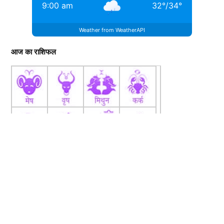
9:00 am
32
°
/
34
°
Weather from WeatherAPI
आज का राशिफल