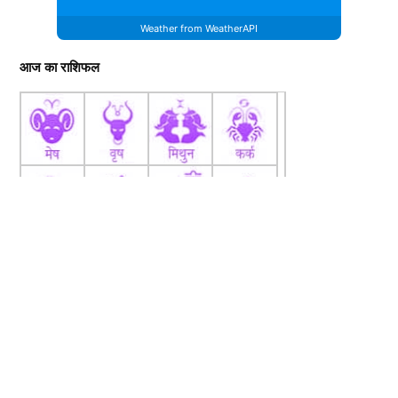
Weather from WeatherAPI
आज का राशिफल
fb
Tw
tw