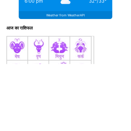
6:00 pm
32
°
/
33
°
Weather from WeatherAPI
आज का राशिफल