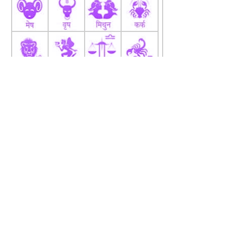
fb
Tw
tw
About
Code Of Ethics