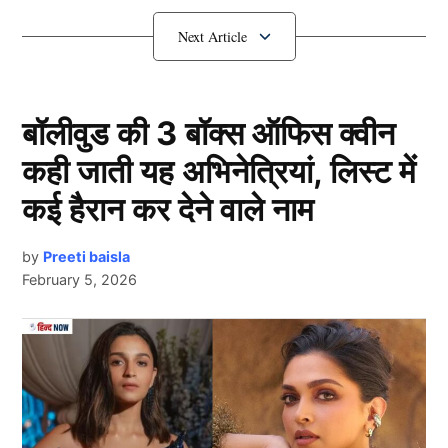
लेकिन उन्होंने अभिषेक शर्मा और जसप्रीत बुमराह का नाम नहीं
लिया है, जो कि थोड़ा हैरानी भरा है. आकाश चोपड़ा का मानना है
कि टूर्नामेंट में यह खिलाड़ी भारत (Team India) के लिए तुरूप का
इक्का साबित होगा. चलिए तो जानते हैं कौन है यह खिलाड़ी?
बॉलीवुड की 3 बॉक्स ऑफिस क्वीन
T20 World Cup 2026 में कौन होगा
कही जाती यह अभिनेत्रियां, लिस्ट में
‘प्लेयर ऑफ द टूर्नामेंट’ ?
कई हैरान कर देने वाले नाम
by
Preeti baisla
February 5, 2026
Next Article