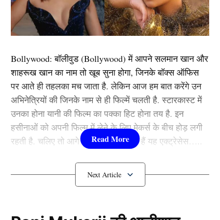
View this post on Instagram
Bollywood:
बॉलीवुड (
Bollywood)
में आपने सलमान खान और
शाहरूख खान का नाम तो खूब सुना होगा, जिनके बॉक्स ऑफिस
पर आते ही तहलका मच जाता है. लेकिन आज हम बात करेंगे उन
अभिनेत्रियों की जिनके नाम से ही फिल्में चलती है. स्टारकास्ट में
उनका होना यानी की फिल्म का पक्का हिट होना तय है. इन
हसीनाओं को अपनी फिल्म में लेने के लिए मेकर्स के बीच होड़ लगी
रहती है. चलिए तो आगे जानते हैं कौन-कौन हैं यह एक्ट्रेसेस…..
कौन हैं
Bollywood की यह हसीनाएं?
A post shared by Star Sports India (@starsportsindia)
1.दीपिका पादुकोण ( Deepika
Padukone)