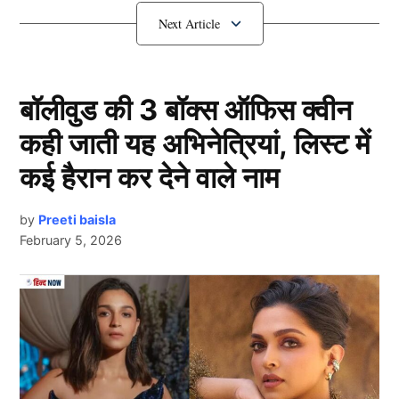
हैरान करने वाली तस्वीर वायरल हो रही है, जो एक समय पर टीम
इंडिया (Team India) का स्टार हुआ करता था।
कंगाल हुआ यह खिलाड़ी?
बॉलीवुड की 3 बॉक्स ऑफिस क्वीन
कही जाती यह अभिनेत्रियां, लिस्ट में
कई हैरान कर देने वाले नाम
by
Preeti baisla
February 5, 2026
Next Article
Team India Test
दरअसल, सोशल मीडिया पर टीम इंडिया (Team India) के धाकड़