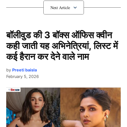
यह खिलाड़ी लेगा रिटायरमेंट
बॉलीवुड की 3 बॉक्स ऑफिस क्वीन
कही जाती यह अभिनेत्रियां, लिस्ट में
कई हैरान कर देने वाले नाम
by
Preeti baisla
February 5, 2026
Team India
Next Article
हम बात कर रहे हैं टीम इंडिया (Team India) के धाकड़
विकेटकीपर बल्लेबाज ऋद्धिमान साहा की, जो पिछले लगभग 3
साल से टीम इंडिया से बाहर चल रहे हैं। उन्होंने अपना आखिरी