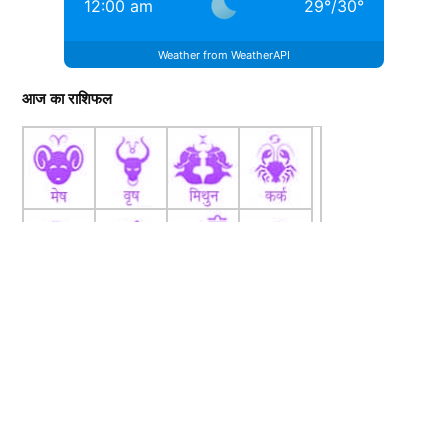
12:00 am
29
°
/
30
°
Weather from WeatherAPI
आज का राशिफल