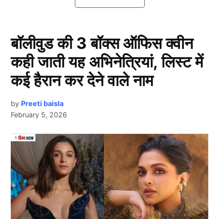
दरअसल, तृप्ति ने भारत की सबसे कठिन परीक्षा यूपीएससी
निकालने और एक आईएएस अधिकारी बनने का सपना देखा था,
लेकिन हर बार वो फेल हो जा रही थीं, पर उन्होंने हार नहीं मानी
बॉलीवुड की 3 बॉक्स ऑफिस क्वीन
और आखिरकार आईएएस ऑफिसर बन ही गईं।
कही जाती यह अभिनेत्रियां, लिस्ट में
उत्तर प्रदेश के गोंडा की रहने वाली है तृप्ति मूल
कई हैरान कर देने वाले नाम
by
Preeti baisla
February 5, 2026
Next Article