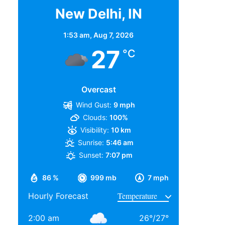
New Delhi, IN
1:53 am,
Aug 7, 2026
27
°C
Overcast
Wind Gust:
9 mph
Clouds:
100%
Visibility:
10 km
Sunrise:
5:46 am
Sunset:
7:07 pm
86 %
999 mb
7 mph
Hourly Forecast
2:00 am
26
°
/
27
°