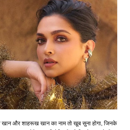
हीं उतरे। प्लेइंग इलेवन में होने के बावजूद, सूर्यकुमार
हो गया है और कयास लगाए जा रहे हैं कि आखिर इसके पीछे क्या
फैसले के पीछे कारण यह था कि भारत पहले ही सुपर 4
एक औपचारिकता मात्र रह गया था। टीम प्रबंधन ने
बुमराह
ंट में बल्लेबाजी के पर्याप्त मौके नहीं मिले थे। Suryakumar
अन्य खिलाड़ियों को क्रीज पर कुछ समय देना चाहते थे।
के बाद टीम इंडिया की मेज़बानी करना चाहता है ये देश
न खान और शाहरूख खान का नाम तो खूब सुना होगा, जिनके