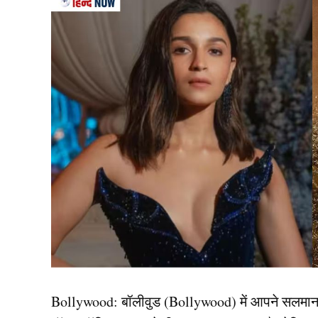
ओमान के खिलाफ कप्तान सूर्यकुमार यादव बल्लेबाजी करने न
क्यों नहीं उतरे, इसे लेकर फैंस में चर्चा का दौर शुरु 
कारण थे।
हालांकि अब इसपर स्थिति साफ हो गई है। दरअसल इस 
चरण के लिए क्वालीफाई कर चुका था, जिससे यह मैच 
और वरुण को आराम दिया।
इसके अलावा उन बल्लेबाजों को मौका दिया जिन्हें टूर्नामे
Yadav और उनकी टीम महत्वपूर्ण सुपर 4 मैचों से पहले 
इसलिए सूर्या बल्लेबाजी करने नहीं आए।
यह भी पढ़ें-
BCCI से हो रही है सीक्रेट डील! IPL 2026 
Bollywood:
बॉलीवुड (
Bollywood)
में आपने सलमा