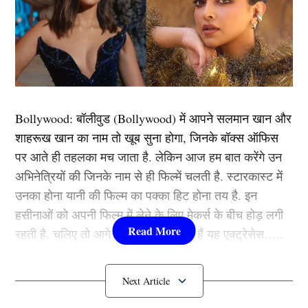
Video: विकेट ना मिलने पर Yuzvendra Chahal ने गुस्से से खोया आपा, मिस फील्ड
होने पर साथी खिलाड़ी को दी गंदी-गंदी गालियां, वायरल हुआ वीडियो
आपको बताते चलें कि इसी मैच का एक वीडियो सोशल मीडिया पर
वायरल हो रहा है। जिसमें रॉयल्स के फील्डर ने स्पिनर गेंदबाज
युजवेंद्र चहल (Yuzvendra Chahal) की गेंद पर मिसफिल्डिंग
Bollywood:
बॉलीवुड (
Bollywood)
में आपने सलमान खान और
कर दी। जिस पर चहल का गुस्सा फूट पड़ा और वो उधर ही
शाहरूख खान का नाम तो खूब सुना होगा, जिनके बॉक्स ऑफिस
तिलमिला गए। इसी कड़ी में युजवेंद्र उस फिल्डर को गंदी-गंदी
पर आते ही तहलका मच जाता है. लेकिन आज हम बात करेंगे उन
गालियां देते हुए भी कैमरे में कैद हो गए।
अभिनेत्रियों की जिनके नाम से ही फिल्में चलती है. स्टारकास्ट में
उनका होना यानी की फिल्म का पक्का हिट होना तय है. इन
युजवेंद्र चहल (Yuzvendra Chahal) की तिलमिलाहट का
हसीनाओं को अपनी फिल्म में लेने के लिए मेकर्स के बीच होड़ लगी
अंदाजा आप वायरल वीडियो को देख कर भी लगा सकते है। वहीं
रहती है. चलिए तो आगे जानते हैं कौन-कौन हैं यह एक्ट्रेसेस…..
अवगत करवाते चलें कि यह दृश्य लखनऊ की पारी के सातवें ओवर
के दौरान की है। इस दौरान राजस्थान रॉयल्स के सबसे बेहतरीन
कौन हैं
Bollywood की यह हसीनाएं?
गेंदबाज युजवेंद्र चहल बॉलिंग कर रहे थे। वहीं क्रीज पर उनके
सामने लखनऊ के कप्तान केएल राहुल डट कर खड़े थे।