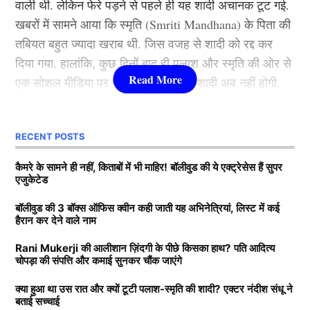
वाली थी. लेकिन फेरे पड़ने से पहले ही यह शादी अचानक टूट गई.
खबरों में सामने आया कि स्मृति (Smriti Mandhana) के पिता की
वह मशहूर फिल्म निर्माता बी.आर. चोपड़ा के भतीजे और दिवंगत
तबियत बहुत ज्यादा खराब थी. जिस वजह से शादी को रद्द कर
फिल्ममेकर रवि चोपड़ा के चचेरे भाई हैं. उन्होंने अपनी शुरुआती
दिया गया. हालांकि, कुछ दिनों बाद ही पलाश और स्मृति की ओर से
पढ़ाई बॉम्बे स्कॉटिश स्कूल से की, इसके बाद सिडेनहैम कॉलेज
एक सोशल मीडिया पर पोस्ट किया गया कि शादी अब नहीं होगी.
ऑफ कॉमर्स एंड इकोनॉमिक्स से ग्रेजुएशन पूरा किया, जहां उनके
साथ अनिल थडानी, करण जौहर और अभिषेक कपूर भी पढ़ाई कर
Next Article
दोनों, की शादी रद्द होने की कई वजह सामने आई. कई रिपोर्ट्स में
चुके हैं.
RECENT POSTS
दावा किया गया कि पलाश ने स्मृति (Smriti Mandhana) को
धोखा दिया है. लेकिन क्रिकेटर ने कभी अधिकारिक तौर पर नहीं
Daughters of Bollywood Actresses: मां से भी ज्यादा
कैमरे के सामने ही नहीं, किताबों में भी माहिर! बॉलीवुड की ये एक्ट्रेसेस हैं सुपर
एजुकेटेड
बताया कि उनके मंगेतर ने धोखा दिया है. अब टीवी एक्टर नंदीश
खूबसूरत? इन 3 बॉलीवुड एक्ट्रेसेस की बेटियों ने लूटी महफिल
संधू ने बताया है कि उस रात क्या हुआ?
बॉलीवुड की 3 बॉक्स ऑफिस क्वीन कही जाती यह अभिनेत्रियां, लिस्ट में कई
बॉलीवुड की 3 सबसे बड़ी हीरोइन्स जिनकी नानी-परनानी कोठे पर
हैरान कर देने वाले नाम
नाचती थीं, नाम जानकर होगी हैरानी
Smriti Mandhana और पलाश की क्यों
Rani Mukerji की आलीशान ज़िंदगी के पीछे किसका हाथ? पति आदित्य
चोपड़ा की संपत्ति और कमाई सुनकर चौंक जाएंगे
टूटी शादी?
TAGGED:
#bollywood
Aditya chopra
Rani Mukerji
क्या हुआ था उस रात और क्यों टूटी पलाश-स्मृति की शादी? एक्टर नंदीश संधू ने
Rani Mukerji Husband
बताई सच्चाई
दरअसल, टीवी एक्टर नंदीश संधू स्मृति और पलाश की शादी में