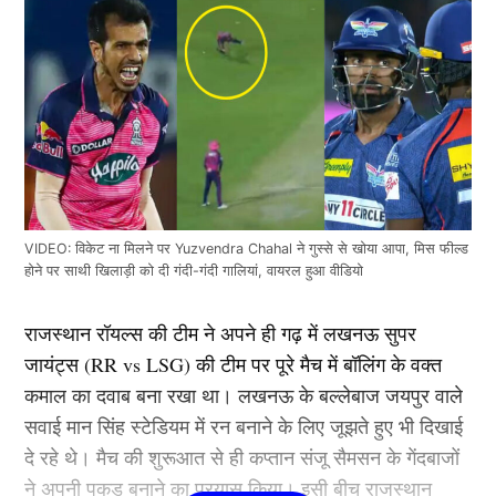
VIDEO: विकेट ना मिलने पर Yuzvendra Chahal ने गुस्से से खोया आपा, मिस फील्ड
होने पर साथी खिलाड़ी को दी गंदी-गंदी गालियां, वायरल हुआ वीडियो
राजस्थान रॉयल्स की टीम ने अपने ही गढ़ में लखनऊ सुपर
जायंट्स (RR vs LSG) की टीम पर पूरे मैच में बॉलिंग के वक्त
कमाल का दवाब बना रखा था। लखनऊ के बल्लेबाज जयपुर वाले
सवाई मान सिंह स्टेडियम में रन बनाने के लिए जूझते हुए भी दिखाई
दे रहे थे। मैच की शुरूआत से ही कप्तान संजू सैमसन के गेंदबाजों
ने अपनी पकड़ बनाने का प्रयास किया। इसी बीच राजस्थान