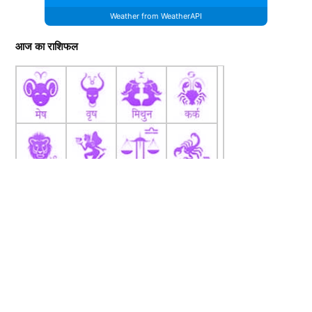
Weather from WeatherAPI
आज का राशिफल
fb
Tw
tw