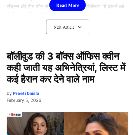
रॉयल्स की टीम ओर से बहुत ही असाधारण फिल्डिंग भी देखने को
मिली। हालाँकि, युजवेंद्र चहल (Yuzvendra Chahal) की बॉल
पर बेकार फील्डिंग के कारण फील्डर को भी गालियाँ सुनने को मिल
गई।
कैमरे के सामने भड़के चहल
बॉलीवुड की 3 बॉक्स ऑफिस क्वीन
कही जाती यह अभिनेत्रियां, लिस्ट में
कई हैरान कर देने वाले नाम
by
Preeti baisla
February 5, 2026
Next Article