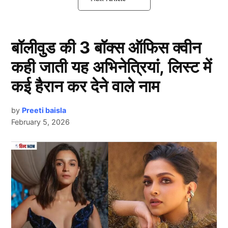
से….
इंग्लैंड में Yuzvendra Chahal का तूफान
बॉलीवुड की 3 बॉक्स ऑफिस क्वीन
कही जाती यह अभिनेत्रियां, लिस्ट में
कई हैरान कर देने वाले नाम
by
Preeti baisla
February 5, 2026
Next Article
Yuzvendra Chahal
दरअसल भारतीय स्टार लेग स्पिनर
युजवेंद्र चहल
(Yuzvendra
Chahal) इन दिनों इंग्लैंड में है। उन्होंने हाल ही में इंग्लैंड की
सरज़मीं पर काउंटी क्रिकेट में तहलका मचा दिया है। इंग्लैंड में