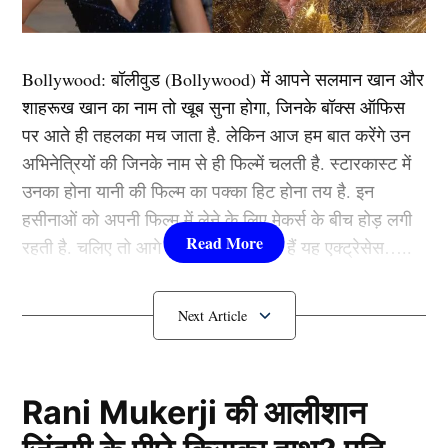
खेले जा रहे काउंटी चैंपियनशिप मुकाबले में नॉर्थैम्पटनशायर की
ओर से खेलते हुए चहल ने डर्बीशायर के खिलाफ एक पारी में 6
Bollywood:
बॉलीवुड (
Bollywood)
में आपने सलमान खान और
विकेट झटक कर विरोधियों की नींद उड़ा दी। चहल का यह
शाहरूख खान का नाम तो खूब सुना होगा, जिनके बॉक्स ऑफिस
प्रदर्शन न केवल इस सीज़न का उनका सर्वश्रेष्ठ है, बल्कि उनके
पर आते ही तहलका मच जाता है. लेकिन आज हम बात करेंगे उन
काउंटी करियर का भी सबसे यादगार प्रदर्शन बन गया है।
अभिनेत्रियों की जिनके नाम से ही फिल्में चलती है. स्टारकास्ट में
उनका होना यानी की फिल्म का पक्का हिट होना तय है. इन
26.5 | Yuzi gets his third!
हसीनाओं को अपनी फिल्म में लेने के लिए मेकर्स के बीच होड़ लगी
Guest departs for a duck after being caught behind.
रहती है. चलिए तो आगे जानते हैं कौन-कौन हैं यह एक्ट्रेसेस…..
Derbyshire 87/4.
कौन हैं
Bollywood की यह हसीनाएं?
Watch live
https://t.co/CU8uwteMyd
pic.twitter.com/kG5V5c7z3f
1.दीपिका पादुकोण ( Deepika
Padukone)
Rani Mukerji की आलीशान
— Northamptonshire CCC (@NorthantsCCC)
July 29,
2025