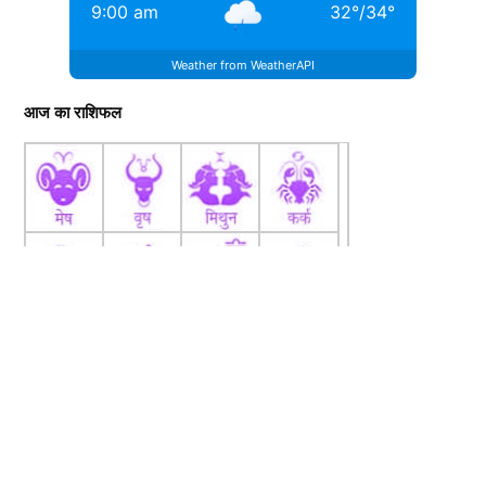
9:00 am
32
°
/
34
°
Weather from WeatherAPI
आज का राशिफल