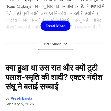
फिल्मों से आलिया भट्ट बॉलीवुड की क्वीन बन बैठी. माना जाता है
किया है. वहीं, निहार मुकेश, रचना इंदर, सीथरा, रवींद्र विजय,
(Rani Mukerji) का जादू सिर चढ़ कर बोल रहा है. सिनेमाघरों में
कि जिस भी फिल्म से आलिया भट्टा का नाम जुड़ता है उसका हिट
राजेश नटरांगा मुख्य भूमिका में हैं.
रिलीज हुई चुकी मर्दानी 3 अच्छा बिजनेस कर रही हैं. इसी बीच
होना तय है.
एक्ट्रेस के पिता के बारे में जानने के लिए फैंस उत्सुक है. चलिए
7.मैजिक
तो आगे जानते हैं रानी मुखर्जी के पिता के बारे में क्या करते हैं और
3.श्रद्धा कपूर ( Shraddha Kapoor )
कितनी कमाई करते हैं.
मराठी सस्पेंस थ्रिलर ‘मैजिक’ एक सस्पेंस थ्रिलर फिल्म है.
लिस्ट में तीसरे नंबर पर शक्ति कपूर की बेटी श्रद्धा कपूर मौजूद है.
जिसका डायरेक्शन वींद्र विजया कर्मकार ने किया हैं. फिल्म में तेंद्र
Rani Mukerji के पति के पास कितनी
उन्होंने कई हिट फिल्में की है. खूबसूरती के साथ फैंस श्रद्धा को
जोशी, जूई भागवत और अभिजीत जुंजारराव लीड रोल में हैं. फिल्म
संपत्ति?
उनकी एक्टिंग की वजह से भी काफी पसंद करते हैं. उनकी
1 जनवरी 2026 (New Year 2026) को रिलीज हो रही है.
मासूमियत और सादगी सभी को पसंद आती है. वहीं, श्रद्धा ने अपने
क्या हुआ था उस रात और क्यों टूटी
8. वानावीरा
बता दें कि रानी मुखर्जी (Rani Mukerji) के पति का नाम आदित्य
करियर की शुरूआत 2010 में ‘तीन पत्ती’ (Teen Patti) फ़िल्म से
पलाश-स्मृति की शादी? एक्टर नंदीश
चोपड़ा है. वह करोड़ों की संपत्ति के मालिक हैं. मीडिया रिपोर्ट्स का
की थी. हालांकि, उनकी यह फिल्म बॉक्स ऑफिस पर कुछ खास
फिल्म ‘वानावीरा’ 1 जनवरी 2026 (New Year 2026) को
संधू ने बताई सच्चाई
दावा है कि आदित्य के पास 7200-7500 करोड़ की संपत्ति है. रानी
कमाई नहीं कर पाई. वहीं, साल 2013 में आई रोमांटिक फिल्म
सिनेमाघरों में रिलीज होगी. जो कि एक तेलुगु एक्शन ड्रामा है.
के मुखर्जी मशहूर फिल्म प्रोड्यूसर है. जिसकी बदौलत वह हर
‘आशिकी 2’ . जिसकी बदौलत श्रद्धा एक रात में बॉलीवुड
फिल्म में अविनाश थिरुवेदुला, सिमरन चौधरी, श्री नायडू, कोना
साल तगड़ी कमाई करते हैं. जानकारी के अनुसार आदित्य चोपड़ा
by
Preeti baisla
(
Bollywood)
की टॉप एक्ट्रेस बन गई. अब तक शक्ति कपूर की
वेंकट, सत्या लीड रोल रोल में दिखाई देंगे.
February 5, 2026
के प्रोडक्शन हाउस का नाम यशराज फिल्म्स है. उनके प्रोडक्शन
लाडली अकेले के दम पर कई फिल्में हिट करवा चुकी है.