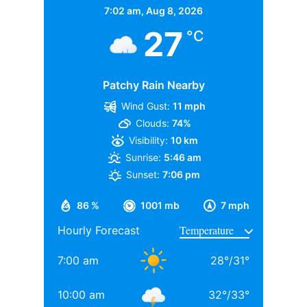
7:02 am,
Aug 8, 2026
27
°C
नंदीश ने आगे कहा, किसी ने भी पलाश को नहीं सुना. किसी ने भी
उनसे संपर्क करने की कोशिश नहीं की. वहीं, एक्टर ने आगे बताया
कि उस रात क्या हुआ था. उन्होंने आगे कहा, ‘मैं शादी में गया था,
Patchy Rain Nearby
लेकिन वो नहीं हुई. फिर मुझे पता चला है कि ये अब नहीं हो रही.’
Wind Gust:
11 mph
Clouds:
74%
एक-दूसरे के लिए दीवाने थे पलाश और स्मृति
Visibility:
10 km
Sunrise:
5:46 am
Sunset:
7:06 pm
एक्टर ने आगे कहा, यह टाल दी गई थी. खबरों में बताया गया कि
स्मृति (Smriti Mandhana) के पिता की तबियत खराब है. उन्हें
86 %
1001 mb
7 mph
हार्टअटैक पड़ा है और वह अभी अस्पताल में है. इसलिए शादी टाल
Hourly Forecast
दी गई है. नंदीश ने आगे बताया कि, बाद में मुझे मालूम हुआ कि
खबरों में और न्यूज चैनल में पलाश के बारे में यब सब छपा है. मुझे
7:00 am
28
°
/
31
°
जानकर बहुत बुरा लगा.
10:00 am
32
°
/
33
°