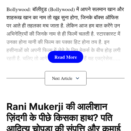
चतुर्वेदी, प्रियंका रेबेकाह श्रीनिवास, बॉबी रताकोंडा, नार्सिंग
Bollywood:
बॉलीवुड (
Bollywood)
में आपने सलमान खान और
वाडेकर मुख्य भूमिका में दिखाई देंगे.
शाहरूख खान का नाम तो खूब सुना होगा, जिनके बॉक्स ऑफिस
पर आते ही तहलका मच जाता है. लेकिन आज हम बात करेंगे उन
3. सहकुतुंबानाम
अभिनेत्रियों की जिनके नाम से ही फिल्में चलती है. स्टारकास्ट में
उनका होना यानी की फिल्म का पक्का हिट होना तय है. इन
सहकुतुंबानाम भी 1 जनवरी 2026 (New Year 2026) के दिन
हसीनाओं को अपनी फिल्म में लेने के लिए मेकर्स के बीच होड़ लगी
सिनेमाघरों में रिलीज हो चुकी है. जो कि एक तेलुगु कॉमेडी फिल्म है.
रहती है. चलिए तो आगे जानते हैं कौन-कौन हैं यह एक्ट्रेसेस…..
फिल्म का डायरेक्शन उदय शर्मा ने किया है. फिल्म में राम किरण,
मेधा अक्स, राजेंद्र प्रसाद लीड रोल में हैं.
कौन हैं
Bollywood की यह हसीनाएं?
4. फिल्म क्रांतिज्योती विद्यालय मराठी
1.दीपिका पादुकोण ( Deepika
माध्यम
Padukone)
Rani Mukerji की आलीशान
क्रांतिज्योती विद्यालय मराठी माध्यम एक मराठी फिल्म है, जो 1
ज़िंदगी के पीछे किसका हाथ? पति
लिस्ट में पहला नाम अभिनेत्री दीपिका पादुकोण का नाम शामिल हैं.
जनवरी (New Year 2026) के दिन आप सिनेमाघरों में देख सकते
आदित्य चोपड़ा की संपत्ति और कमाई
एक्ट्रेस को बॉक्स ऑफिस की सुपरस्टार कही जाता है. दीपिका ने