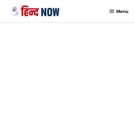
Skip
Menu
to
Hindnow
content