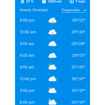
67 %
1000 mb
7 mph
ऑफ कॉमर्स एंड इकोनॉमिक्स से ग्रेजुएशन पूरा किया, जहां उनके
Hourly Forecast
साथ अनिल थडानी, करण जौहर और अभिषेक कपूर भी पढ़ाई कर
चुके हैं.
9:00 pm
30
°
/
31
°
Daughters of Bollywood Actresses: मां से भी ज्यादा
12:00 am
29
°
/
30
°
खूबसूरत? इन 3 बॉलीवुड एक्ट्रेसेस की बेटियों ने लूटी महफिल
3:00 am
29
°
/
29
°
बॉलीवुड की 3 सबसे बड़ी हीरोइन्स जिनकी नानी-परनानी कोठे पर
नाचती थीं, नाम जानकर होगी हैरानी
6:00 am
29
°
/
31
°
TAGGED:
#bollywood
Aditya chopra
Rani Mukerji
9:00 am
32
°
/
35
°
Rani Mukerji Husband
12:00 pm
36
°
/
37
°
3:00 pm
35
°
/
37
°
6:00 pm
33
°
/
34
°