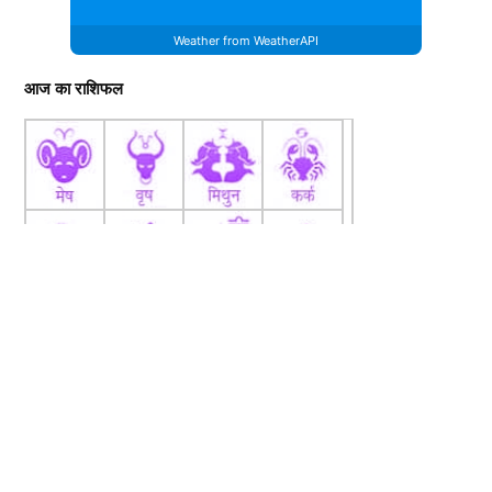
Weather from WeatherAPI
आज का राशिफल
fb
Tw
tw