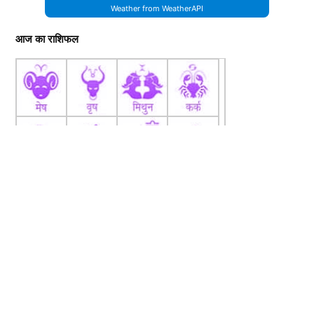
Weather from WeatherAPI
आज का राशिफल
fb
Tw
tw