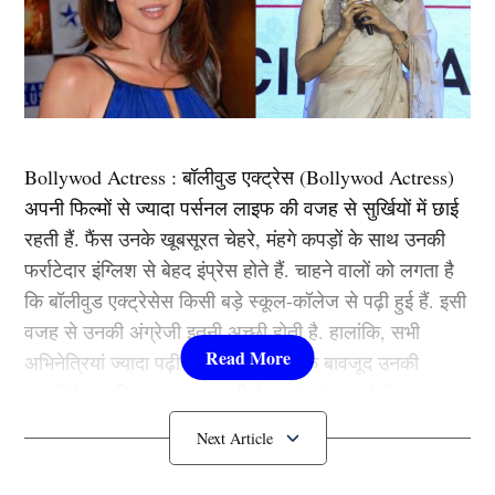
Bollywod Actress : बॉलीवुड एक्ट्रेस (Bollywod Actress)
अपनी फिल्मों से ज्यादा पर्सनल लाइफ की वजह से सुर्खियों में छाई
रहती हैं. फैंस उनके खूबसूरत चेहरे, मंहगे कपड़ों के साथ उनकी
फर्राटेदार इंग्लिश से बेहद इंप्रेस होते हैं. चाहने वालों को लगता है
कि बॉलीवुड एक्ट्रेसेस किसी बड़े स्कूल-कॉलेज से पढ़ी हुई हैं. इसी
वजह से उनकी अंग्रेजी इतनी अच्छी होती है. हालांकि, सभी
अभिनेत्रियां ज्यादा पढ़ी-लिखी नहीं हैं. इसके बावजूद उनकी
कम्युनिकेशन स्किल्स बहुत अच्छी है. आइए तो जानते हैं उन 5
एक्ट्रेस के बारे में जिन्होंने उच्च शिक्षा नहीं प्राप्त की है इसके
बावजूद वह इंग्लिश में बात करती हैं.