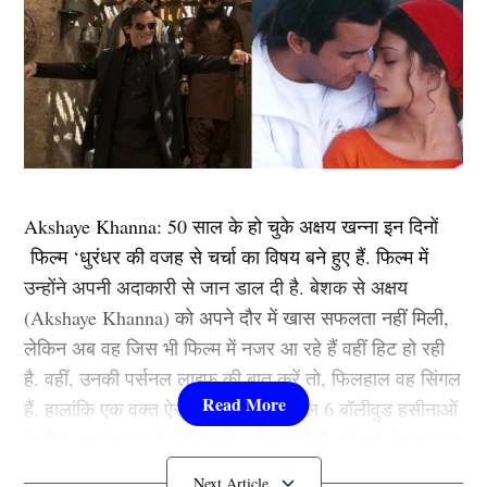
Akshaye Khanna: 50 साल के हो चुके अक्षय खन्ना इन दिनों
फिल्म ‘धुरंधर की वजह से चर्चा का विषय बने हुए हैं. फिल्म में
उन्होंने अपनी अदाकारी से जान डाल दी है. बेशक से अक्षय
(Akshaye Khanna) को अपने दौर में खास सफलता नहीं मिली,
लेकिन अब वह जिस भी फिल्म में नजर आ रहे हैं वहीं हिट हो रही
है. वहीं, उनकी पर्सनल लाइफ की बात करें तो, फिलहाल वह सिंगल
हैं. हालांकि एक वक्त ऐसा भी जब उनका दिल 6 बॉलीवुड हसीनाओं
के लिए धड़क चुका है. चलिए तो आगे जानते हैं, कौन है ये खूबसूरत
बलाएं?