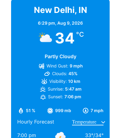
New Delhi, IN
6:29 pm,
Aug 9, 2026
34
°C
Partly Cloudy
Wind Gust:
9 mph
Clouds:
45%
Visibility:
10 km
Sunrise:
5:47 am
Sunset:
7:06 pm
51 %
999 mb
7 mph
Hourly Forecast
7:00 pm
33
°
/
34
°