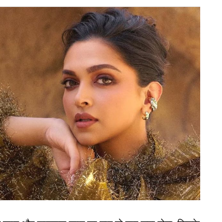
a Sharma) का नाम शाहिद कपूर से जुड़ा. ‘बदमाश कंपनी’
नुष्का और शाहिद ने कभी अपना रिश्ता स्वीकार नहीं किया.
ते में थे.
ी जिंदगी में रणबीर कपूर आए. दोनों के अफेयर के चर्चे
एक-दूसरे को अच्छा दोस्त ही बताया है. वहीं, दोनों के बीच
्त थी.