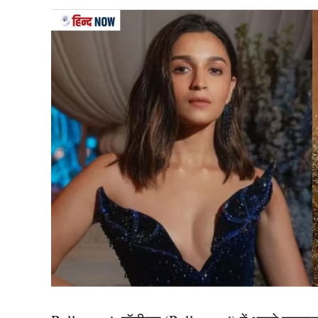
नहीं.
3.
शाहिद कपूर
रणवीर सिंह से ब्रेकप के बाक अनुष्का शर्मा (Anushk
की शूटिंग के दौरान दोनों दिल हार बैठें थे. हालांकि अ
लेकिन मीडिया रिपोर्ट्स कहती हैं कि दोनों एक वक्त पर रिश्
4.
रणबीर कपूर
शाहिद कपूर के बाद अनुष्का शर्मा (Anushka Sharma) क
इंडस्ट्री में थे. लेकिन अनुष्का और रणबीर ने पब्लिकली 
ऑन स्क्रीन के साथ ऑफ स्क्रीन केमिस्ट्री भी जबरदस