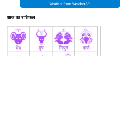
Weather from WeatherAPI
आज का राशिफल
fb
Tw
tw