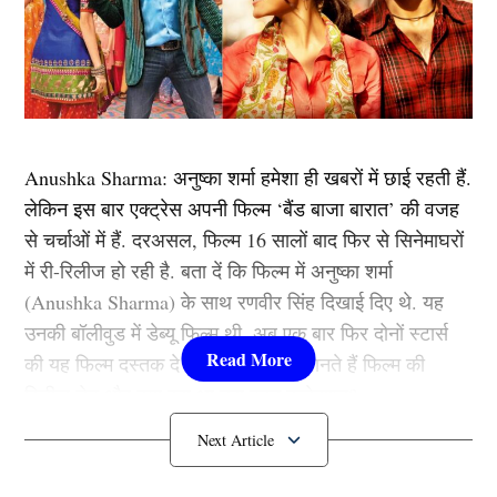
Anushka Sharma: अनुष्का शर्मा हमेशा ही खबरों में छाई रहती हैं.
लेकिन इस बार एक्ट्रेस अपनी फिल्म ‘बैंड बाजा बारात’ की वजह
से चर्चाओं में हैं. दरअसल, फिल्म 16 सालों बाद फिर से सिनेमाघरों
में री-रिलीज हो रही है. बता दें कि फिल्म में अनुष्का शर्मा
(Anushka Sharma) के साथ रणवीर सिंह दिखाई दिए थे. यह
उनकी बॉलीवुड में डेब्यू फिल्म थी. अब एक बार फिर दोनों स्टार्स
की यह फिल्म दस्तक दे रही है. चलिए तो जानते हैं फिल्म की
रिलीज डेट और क्या रहा था उस वक्त कलेक्शन?……
कब री-रिलीज हो रही है फिल्म ?