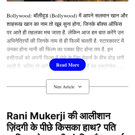
Bollywood:
बॉलीवुड (
Bollywood)
में आपने सलमान खान और
शाहरूख खान का नाम तो खूब सुना होगा, जिनके बॉक्स ऑफिस
पर आते ही तहलका मच जाता है. लेकिन आज हम बात करेंगे उन
अभिनेत्रियों की जिनके नाम से ही फिल्में चलती है. स्टारकास्ट में
उनका होना यानी की फिल्म का पक्का हिट होना तय है. इन
हसीनाओं को अपनी फिल्म में लेने के लिए मेकर्स के बीच होड़ लगी
रहती है. चलिए तो आगे जानते हैं कौन-कौन हैं यह एक्ट्रेसेस…..
A post shared by Instant Bollywood (@instantbollywood)
कौन हैं
Bollywood की यह हसीनाएं?
मुंबई में आयोजित
एपी ढिल्लों
(AP Dhillon) के कॉन्सर्ट में तारा
1.दीपिका पादुकोण ( Deepika
सुतारिया भी पहुंची थी. इस दौरान उनके साथ बॉयफ्रेंड वीर
Padukone)
Rani Mukerji की आलीशान
पहाड़िया भी आए थे. वहीं, एपी ढिल्लों ने गाना गाते वक्त तारा को
ज़िंदगी के पीछे किसका हाथ? पति
स्टेज पर बुलाकर गले लगाया और गाल पर किसी की. लेकिन यह
लिस्ट में पहला नाम अभिनेत्री दीपिका पादुकोण का नाम शामिल हैं.