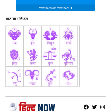
Weather from WeatherAPI
आज का राशिफल
fb
Tw
tw