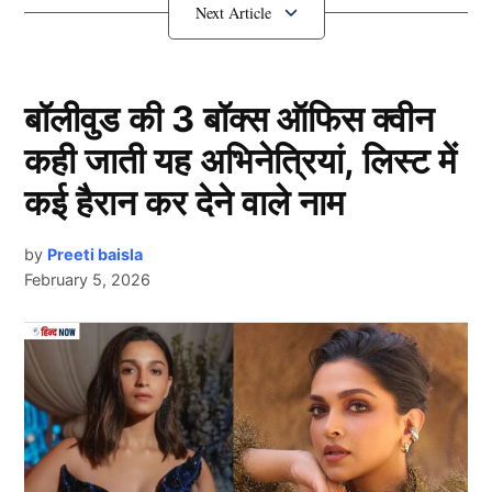
Border 2 डे 2 कलेक्शन
बॉलीवुड की 3 बॉक्स ऑफिस क्वीन
कही जाती यह अभिनेत्रियां, लिस्ट में
कई हैरान कर देने वाले नाम
by
Preeti baisla
February 5, 2026
Border 2
सामने आ रही मीडिया रिपोर्ट के मुताबिक, पहले दिन 30 करोड़
रुपये की शानदार ओपनिंग करने वाली फिल्म ‘बॉर्डर 2’ (Border
Next Article
2) की कमाई में दूसरे दिन जबरदस्त उछाल देखने को मिला। फिल्म
ने डे 2 पर बॉक्स ऑफिस पर 35 करोड़ रुपये का धमाकेदार
कलेक्शन किया। इसके साथ ही भारत में फिल्म का कुल कलेक्शन