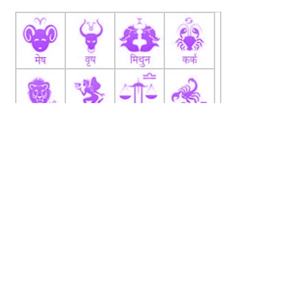
fb
Tw
tw