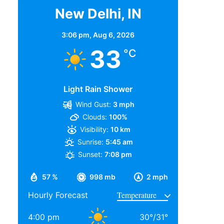
New Delhi, IN
3:06 pm,
Aug 6, 2026
33
°C
Light Rain Shower
Wind Gust:
3 mph
Clouds:
100%
Visibility:
10 km
Sunrise:
5:45 am
Sunset:
7:08 pm
57 %
998 mb
2 mph
Hourly Forecast
4:00 pm
30
°
/
31
°