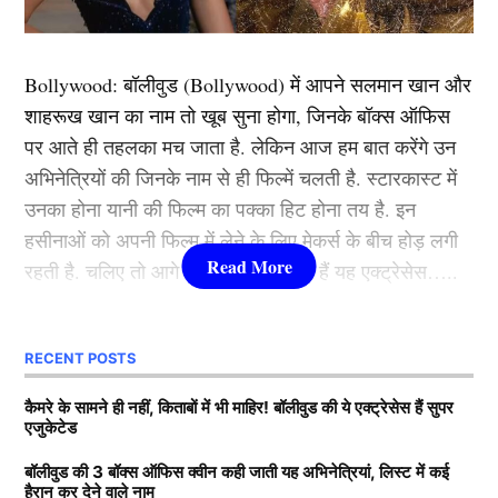
रजनीकांत के घर जाते हैं. इस दौरान की तस्वीरें भी सोशल मीडिया
पर देखने को मिलती है.
Bollywood:
बॉलीवुड (
Bollywood)
में आपने सलमान खान और
शाहरूख खान का नाम तो खूब सुना होगा, जिनके बॉक्स ऑफिस
मृणाल ठाकुर और धनुष कब लेंगे फेरे?
पर आते ही तहलका मच जाता है. लेकिन आज हम बात करेंगे उन
अभिनेत्रियों की जिनके नाम से ही फिल्में चलती है. स्टारकास्ट में
मृणाल ठाकुर और धनुष की अफेयर की खबरें बीते साल 2025 में
उनका होना यानी की फिल्म का पक्का हिट होना तय है. इन
अजय देवगन की फिल्म सन ऑफ सरदार 2 के प्रीमियर से उड़ी
हसीनाओं को अपनी फिल्म में लेने के लिए मेकर्स के बीच होड़ लगी
थी. इस दौरान दोनों एक साथ करीब नजर आए थे. अब दोनों अपनी
रहती है. चलिए तो आगे जानते हैं कौन-कौन हैं यह एक्ट्रेसेस…..
शादी की वजह से चर्चाओं में हैं. अब दावा किया जा रहा है कि दिनों
14 फरवरी 2026 को शादी करने वाले हैं. हालांकि, दोनों एक निजी
कौन हैं
Bollywood की यह हसीनाएं?
फंक्शन में सात फेरे लेंगे. मीडिया रिपोर्ट्स के मुताबिक मृणाल और
RECENT POSTS
धनुष की शादी में करीबी परिवार और दोस्त ही शामिल होंगे.
1.दीपिका पादुकोण ( Deepika
कैमरे के सामने ही नहीं, किताबों में भी माहिर! बॉलीवुड की ये एक्ट्रेसेस हैं सुपर
TAGGED:
Dhanush
Mrunal Thakur
एजुकेटेड
बॉलीवुड के वो 5 खलनायक, जिन्होंने अपनी खूबसूरत बेटियों को
Padukone)
दुनिया से छिपाया
बॉलीवुड की 3 बॉक्स ऑफिस क्वीन कही जाती यह अभिनेत्रियां, लिस्ट में कई
हैरान कर देने वाले नाम