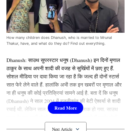
How many children does Dhanush, who is married to Mrunal
Thakur, have, and what do they do? Find out everything.
Dhanush: साउथ सुपरस्टार धनुष (Dhanush) इन दिनों मृणाल
ठाकुर के साथ अपनी शादी की वजह से सुर्खियों में छाए हुए हैं.
सोशल मीडिया पर दावा किया जा रहा है कि जल्द ही दोनों स्टार्स
सात फेरे लेने वाले हैं. हालांकि अभी तक इन खबरों पर मृणाल और
ना ही धनुष की कोई प्रतिक्रियां सामने आई है. बता दें कि धनुष
(Dhanush) ने साल 2004 में रजनीकांत की बेटी ऐश्वर्या से शादी
रचाई थी. लेकिन साल 2024 में दोनों का तलाक हो गया. साउथ
स्टार के इस शादी से दो बच्चे हैं. चलिए तो जानते हैं उनके दोनों
बच्चे कितनी बड़े हैं और क्या करते हैं?