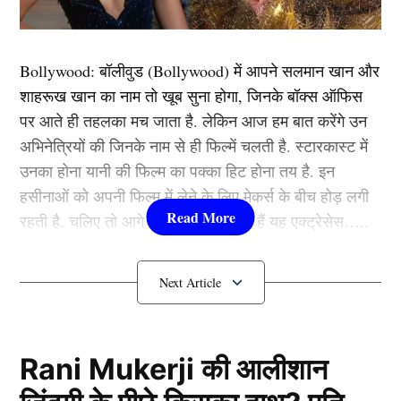
Bollywood:
बॉलीवुड (
Bollywood)
में आपने सलमान खान और
शाहरूख खान का नाम तो खूब सुना होगा, जिनके बॉक्स ऑफिस
पर आते ही तहलका मच जाता है. लेकिन आज हम बात करेंगे उन
अभिनेत्रियों की जिनके नाम से ही फिल्में चलती है. स्टारकास्ट में
उनका होना यानी की फिल्म का पक्का हिट होना तय है. इन
हसीनाओं को अपनी फिल्म में लेने के लिए मेकर्स के बीच होड़ लगी
रहती है. चलिए तो आगे जानते हैं कौन-कौन हैं यह एक्ट्रेसेस…..
Anisha Padukone
कौन हैं
Bollywood की यह हसीनाएं?
34 साल की हो चुकी अनीशा पादुकोण (Anisha Padukone) अब
देओल परिवार से जुड़ने वाली हैं. दरअसल, उनके होने वाले पति
1.दीपिका पादुकोण ( Deepika
रोहन आचार्य का धर्मेंद्र के परिवार से गहरा कनेक्शन है. मीडिया
रिपोर्ट्स के मुताबिक बिमल रॉय के परपोते रोहन आचार्य की बहन
Padukone)
Rani Mukerji की आलीशान
दृशा आचार्य की शादी
सनी देओल
के बेटे करण देओल से हुई है.