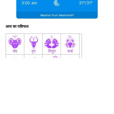
3:00 am
31
°
/
31
°
Weather from WeatherAPI
आज का राशिफल