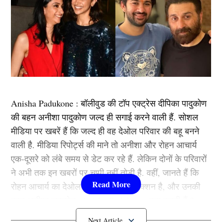
Anisha Padukone : बॉलीवुड की टॉप एक्ट्रेस दीपिका पादुकोण
की बहन अनीशा पादुकोण जल्द ही सगाई करने वाली हैं. सोशल
मीडिया पर खबरें हैं कि जल्द ही वह देओल परिवार की बहू बनने
वाली है. मीडिया रिपोर्ट्स की माने तो अनीशा और रोहन आचार्य
एक-दूसरे को लंबे समय से डेट कर रहे हैं. लेकिन दोनों के परिवारों
ने अभी तक इन खबरों पर चुप्पी नहीं तोड़ी है. वहीं, जानते हैं कि
रोहन आचार्य का देओल परिवार से क्या कनेक्शन है, और उनकी
बहन अनीशा पादुकोण (Anisha Padukone) क्या करती हैं ?