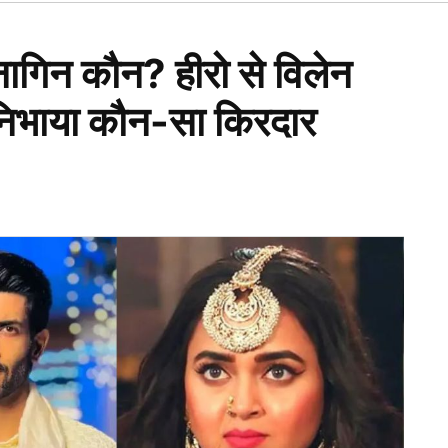
Open
dropdown
menu
ागिन कौन? हीरो से विलेन
निभाया कौन-सा किरदार