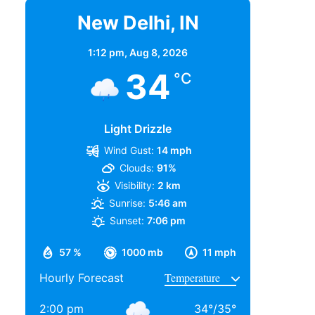
New Delhi, IN
1:12 pm,
Aug 8, 2026
34
°C
Light Drizzle
Wind Gust:
14 mph
Clouds:
91%
Visibility:
2 km
Sunrise:
5:46 am
Sunset:
7:06 pm
57 %
1000 mb
11 mph
Hourly Forecast
2:00 pm
34
°
/
35
°