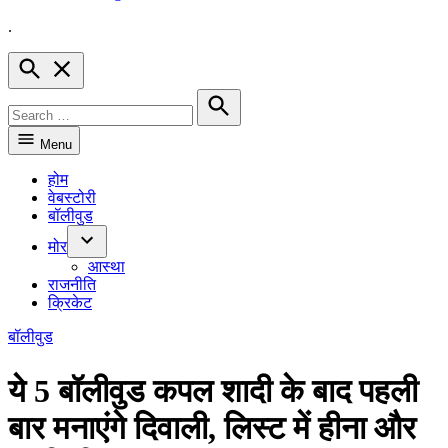
.
Hindnow
Open
Search
Search
for:
Search
Menu
होम
वेबस्टोरी
बॉलीवुड
मोर
Open
आस्था
dropdown
राजनीति
menu
क्रिकेट
POSTED
बॉलीवुड
IN
ये 5 बॉलीवुड कपल शादी के बाद पहली
बार मनाएंगे दिवाली, लिस्ट में हीना और