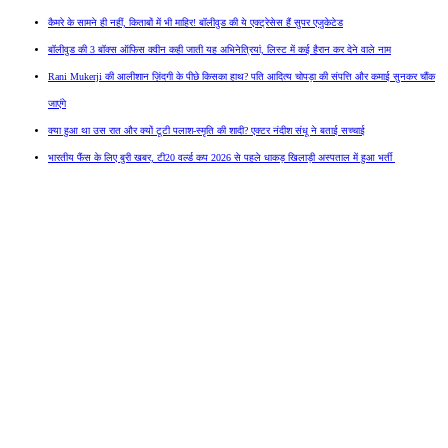
कैमरे के सामने ही नहीं, किताबों में भी माहिर! बॉलीवुड की ये एक्ट्रेसेस हैं सुपर एजुकेटेड
बॉलीवुड की 3 बॉक्स ऑफिस क्वीन कही जाती यह अभिनेत्रियां, लिस्ट में कई हैरान कर देने वाले नाम
Rani Mukerji की आलीशान ज़िंदगी के पीछे किसका हाथ? पति आदित्य चोपड़ा की संपत्ति और कमाई सुनकर चौंक
जाएंगे
क्या हुआ था उस रात और क्यों टूटी पलाश-स्मृति की शादी? एक्टर नंदीश संधू ने बताई सच्चाई
भारतीय फैंस के लिए बुरी खबर, टी20 वर्ल्ड कप 2026 से पहले धाकड़ खिलाड़ी अस्पताल में हुआ भर्ती
New Delhi, IN
9:51 am,
Aug 8, 2026
30
°C
View this post on Instagram
Light Rain Shower
Wind Gust:
18 mph
Clouds:
52%