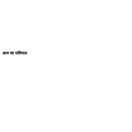
6:00 am
29
°
/
31
°
9:00 am
32
°
/
35
°
Weather from WeatherAPI
आज का राशिफल
View this post on Instagram