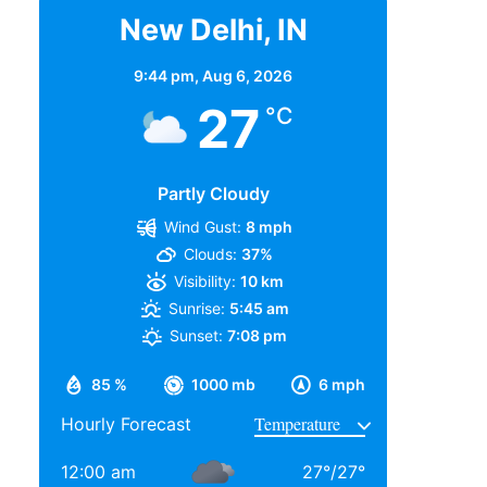
New Delhi, IN
9:44 pm,
Aug 6, 2026
27
°C
Partly Cloudy
Wind Gust:
8 mph
Clouds:
37%
Visibility:
10 km
Sunrise:
5:45 am
Sunset:
7:08 pm
85 %
1000 mb
6 mph
Hourly Forecast
12:00 am
27
°
/
27
°