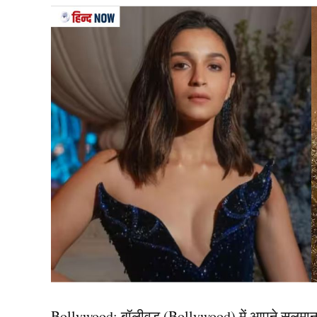
मालती का नाम किन स्टार्स से ज
बिग बॉस 19 में मालती चाहर का नाम अमाल मलिक और प्रण
की मालती और अमाल एक-दूसरे को डेट कर चुके हैं. लेक
किया है, प्रणित और अमाल उसके सिर्फ दोनों अच्छे दोस्
खत्म होने के बाद से ही वह सोशल मीडिया पर काफी ए
तस्वीरें फैंस के साथ शेयर करती रहती हैं.
यह भी पढ़ें :
मालती चाहर की भाभी कौन हैं? जो खूबसूरती
TAGGED:
deepak chahar
Deepak Chahar Sister
Bollywood:
बॉलीवुड (
Bollywood)
में आपने सलमा