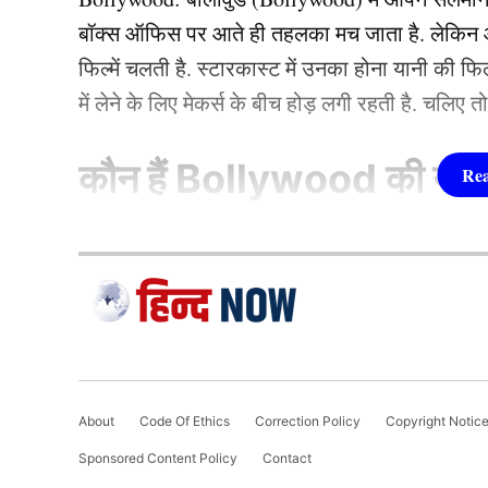
PREETI BAISLA
बॉक्स ऑफिस पर आते ही तहलका मच जाता है. लेकिन आज
फिल्में चलती है. स्टारकास्ट में उनका होना यानी की 
Preeti Baisla is a content writer and editor at hind
में लेने के लिए मेकर्स के बीच होड़ लगी रहती है. चलिए 
stories since 2022. With a sharp eye for trending topi
Preeti baisla
कौन हैं
Bollywood की यह ह
1.दीपिका पादुकोण ( Dee
लिस्ट में पहला नाम अभिनेत्री दीपिका पादुकोण का नाम
जाता है. दीपिका ने इंडस्ट्री को कई हिट फिल्में दी ह
(2007) से की थी. इसके बाद उन्होंने कभी पीछे मुड़ कर 
About
Code Of Ethics
Correction Policy
Copyright Notic
एक्सप्रेस’, ‘पद्मावत’, ‘बाजीराव मस्तानी’, और ‘पिकू’ 
Sponsored Content Policy
Contact
फिल्मों में ‘कॉकटेल’, ‘छपाक’, ‘पठान’, ‘जवान’ और 