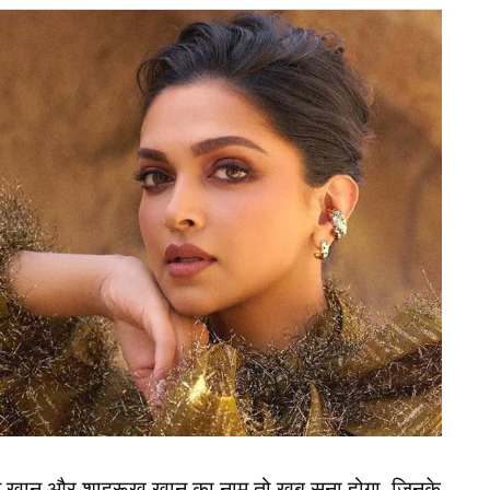
ुड़ा ?
ित मोरे साथ जोड़ा जा रहा था. घर में ऐसी भी बातें थी
िन दोनों ने ही इन खबरों का खंडन किया है. मालती ने साफ
त हैं. वहीं, मालती की असल जिंदगी की बात करें तो बिग बॉस
क्टिव हैं. सोशल मीडिया पर अक्सर अपनी फोटोज और
 में लगती हैं विदेशी मॉडल
Malti Chahar
न खान और शाहरूख खान का नाम तो खूब सुना होगा, जिनके