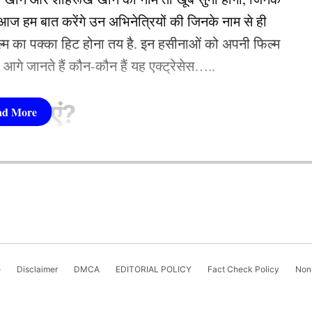
 हम बात करेंगे उन अभिनेत्रियों की जिनके नाम से ही
फिल्म का पक्का हिट होना तय है. इन हसीनाओं को अपनी फिल्म
now, where she has been crafting compelling digital
तो आगे जानते हैं कौन-कौन हैं यह एक्ट्रेसेस…..
cs and a flair for impactful storytelling,...
More by
सीनाएं?
pika Padukone)
 शामिल हैं. एक्ट्रेस को बॉक्स ऑफिस की सुपरस्टार कही
ै. एक्ट्रेस ने अपने करियर की शुरूआत ‘ओम शांति ओम’
नहीं देखा. दीपिका अब तक ‘ये जवानी है दीवानी’, ‘चेन्नई
e
Disclaimer
DMCA
EDITORIAL POLICY
Fact Check Policy
Non-
जैसी कई ब्लॉकबस्टर फिल्में दे चुकी हैं. उनकी लोकप्रिय
‘कल्कि 2898 AD’ भी शामिल है.