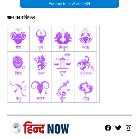
Weather from WeatherAPI
आज का राशिफल
fb
Tw
tw