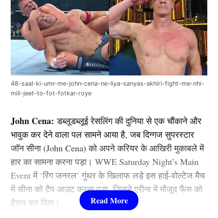
48-saal-ki-umr-me-john-cena-ne-liya-sanyas-akhiri-fight-me-nhi-
mili-jeet-to-fot-fotkar-roye
John Cena:
डब्लूडब्लूई रेसलिंग की दुनिया से एक चौंकाने और
भावुक कर देने वाला पल सामने आया है, जब दिग्गज सुपरस्टार
जॉन सीना (John Cena) को अपने करियर के आखिरी मुकाबले में
हार का सामना करना पड़ा। WWE Saturday Night’s Main
Event में ‘रिंग जनरल’ गुंथर के खिलाफ लड़े इस हाई-वोल्टेज मैच
में सीना को टैप आउट करना पड़ा, जिसने एरीना में मौजूद फैंस को
हैरान कर दिया।