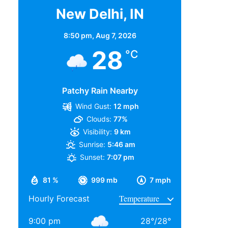
New Delhi, IN
8:50 pm,
Aug 7, 2026
28
°C
Patchy Rain Nearby
Wind Gust:
12 mph
Clouds:
77%
Visibility:
9 km
Sunrise:
5:46 am
Sunset:
7:07 pm
81 %
999 mb
7 mph
Hourly Forecast
9:00 pm
28
°
/
28
°