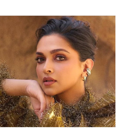
il 24, 2025
ा दिमाग
 कि यह छोटी सी बात है? उन्हें शर्म आनी चाहिए।’ एक अन्य
कौन सी मानसिकता है. इस घटना ने न केवल आतंकवाद के
ल्कि समाज में संवेदनशीलता की कमी पर भी सवाल खड़े
बड़ा सदमा, चेतेश्वर पुजारा ने किया करियर खत्म करने
था