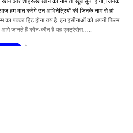
न खान और शाहरूख खान का नाम तो खूब सुना होगा, जिनके
 हम बात करेंगे उन अभिनेत्रियों की जिनके नाम से ही
फिल्म का पक्का हिट होना तय है. इन हसीनाओं को अपनी फिल्म
तो आगे जानते हैं कौन-कौन हैं यह एक्ट्रेसेस…..
सीनाएं?
pika Padukone)
 शामिल हैं. एक्ट्रेस को बॉक्स ऑफिस की सुपरस्टार कही
ै. एक्ट्रेस ने अपने करियर की शुरूआत ‘ओम शांति ओम’
नहीं देखा. दीपिका अब तक ‘ये जवानी है दीवानी’, ‘चेन्नई
e
Disclaimer
DMCA
EDITORIAL POLICY
Fact Check Policy
Non-
जैसी कई ब्लॉकबस्टर फिल्में दे चुकी हैं. उनकी लोकप्रिय
‘कल्कि 2898 AD’ भी शामिल है.