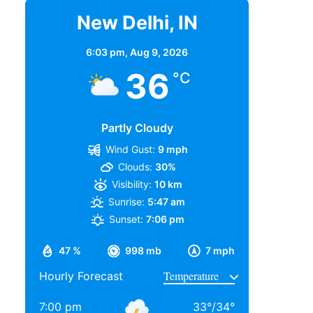
New Delhi, IN
6:03 pm,
Aug 9, 2026
36
°C
Partly Cloudy
Wind Gust:
9 mph
Clouds:
30%
Visibility:
10 km
Sunrise:
5:47 am
Sunset:
7:06 pm
47 %
998 mb
7 mph
Hourly Forecast
7:00 pm
33
°
/
34
°