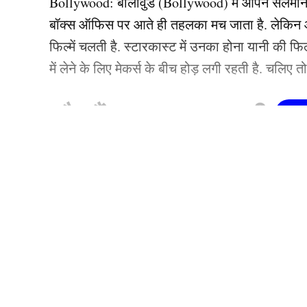
Bollywood:
बॉलीवुड (
Bollywood)
में आपने सलमा
बॉक्स ऑफिस पर आते ही तहलका मच जाता है. लेकिन आज
फिल्में चलती है. स्टारकास्ट में उनका होना यानी की 
में लेने के लिए मेकर्स के बीच होड़ लगी रहती है. चलिए 
कौन हैं
Bollywood की यह ह
1.दीपिका पादुकोण ( Dee
लिस्ट में पहला नाम अभिनेत्री दीपिका पादुकोण का नाम
जाता है. दीपिका ने इंडस्ट्री को कई हिट फिल्में दी ह
(2007) से की थी. इसके बाद उन्होंने कभी पीछे मुड़ कर 
About
Code Of Ethics
Correction Policy
Copyright Notic
एक्सप्रेस’, ‘पद्मावत’, ‘बाजीराव मस्तानी’, और ‘पिकू’ 
Sponsored Content Policy
Contact
फिल्मों में ‘कॉकटेल’, ‘छपाक’, ‘पठान’, ‘जवान’ और 