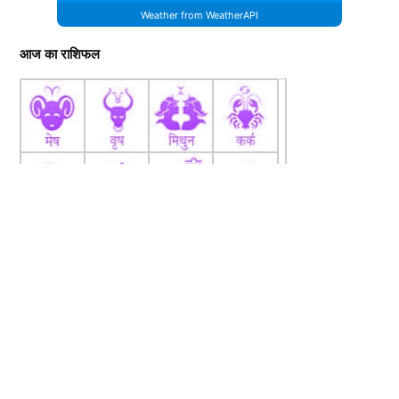
Weather from WeatherAPI
आज का राशिफल
fb
Tw
tw