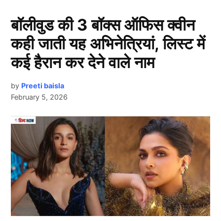
बॉलीवुड की 3 बॉक्स ऑफिस क्वीन
कही जाती यह अभिनेत्रियां, लिस्ट में
कई हैरान कर देने वाले नाम
by
Preeti baisla
February 5, 2026
Chat Gpt
दरअसल, हाल ही में एक अमेरिकी महिला ने चैट जीपीटी
Next Article
(ChatGPT) की मदद से वर्जीनिया पावरबॉल लॉटरी में करोड़ों
रुपये जीतकर सबका ध्यान खींच लिया है। कैरी एडवर्ड्स नाम की
इस महिला ने इस टेक्नोलॉजी का इस्तेमाल करके लॉटरी नंबर चुने
और आश्चर्यजनक रूप से ₹1.32 करोड़ (150,000 डॉलर) जीत
लिए। उन्होंने ChatGPT से पांच नंबर पूछे, जिनमें चार सामान्य
नंबर और एक पावरबॉल नंबर मैच हो गया।